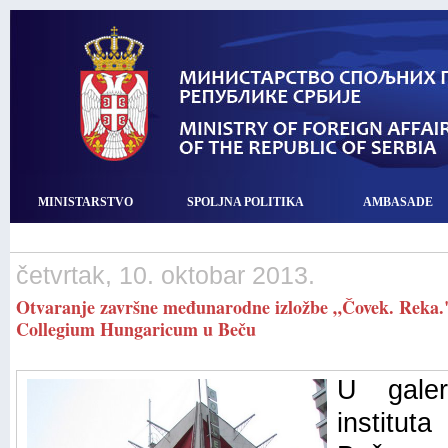
MINISTARSTVO
SPOLJNA POLITIKA
AMBASADE
četvrtak, 10. oktobar 2013.
Otvaranje završne međunarodne izložbe „Čovek. Reka.
Collegium Hungaricum u Beču
U galer
institut