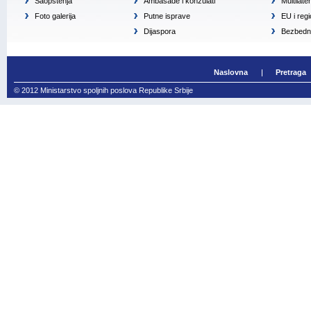
Saopštenja
Ambasade i konzulati
Multilate
Foto galerija
Putne isprave
EU i reg
Dijaspora
Bezbedno
Naslovna
Pretraga
© 2012 Ministarstvo spoljnih poslova Republike Srbije