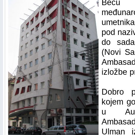
Beču 
međunar
umetnik
pod nazi
do sada
(Novi Sa
Ambasad
izložbe p
Dobro p
kojem go
u Austr
Ambasad
Ulman i