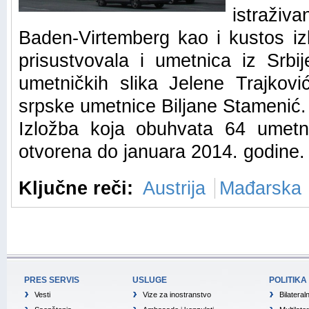
istraživ
Baden-Virtemberg kao i kustos iz
prisustvovala i umetnica iz Srbi
umetničkih slika Jelene Trajkovi
srpske umetnice Biljane Stamenić.
Izložba koja obuhvata 64 umet
otvorena do januara 2014. godine.
Ključne reči:
Austrija
Mađarska
PRES SERVIS
USLUGE
POLITIKA
Vesti
Vize za inostranstvo
Bilateral