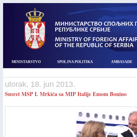
MINISTARSTVO
SPOLJNA POLITIKA
AMBASADE
utorak, 18. jun 2013.
Susret MSP I. Mrkića sa MIP Italije Emom Bonino