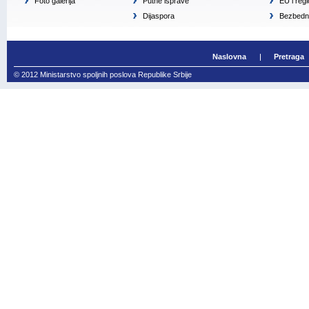
Foto galerija
Putne isprave
EU i reg
Dijaspora
Bezbedno
Naslovna
Pretraga
© 2012 Ministarstvo spoljnih poslova Republike Srbije