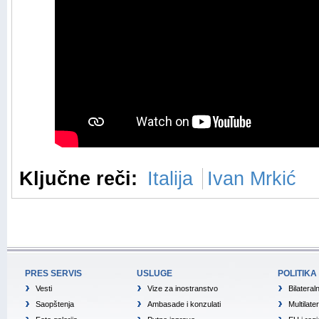
Ključne reči:
Italija
Ivan Mrkić
PRES SERVIS
USLUGE
POLITIKA
Vesti
Vize za inostranstvo
Bilateral
Saopštenja
Ambasade i konzulati
Multilate