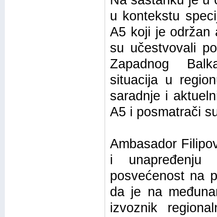
Na sastanku je u o
u kontekstu speci
A5 koji je održan
su učestvovali p
Zapadnog Balka
situacija u regio
saradnje i aktuel
A5 i posmatrači s
Ambasador Filipov
i unapređenju r
posvećenost na p
da je na međunar
izvoznik region