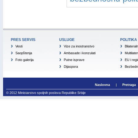
PRES SERVIS
USLUGE
POLITIKA
Vesti
Vize za inostranstvo
Bilateral
Saopštenja
Ambasade i konzulati
Multilate
Foto galerija
Putne isprave
EU i reg
Dijaspora
Bezbedno
Naslovna
Pretraga
© 2012 Ministarstvo spoljnih poslova Republike Srbije