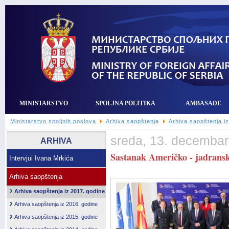
MINISTARSTVO
SPOLJNA POLITIKA
AMBASADE
Ministarstvo spoljnih poslova
Arhiva saopštenja
Arhiva saopštenja i
sreda, 13. decembar
ARHIVA
Sastanak Američko - jadransk
Intervjui Ivana Mrkića
Arhiva saopštenja
Arhiva saopštenja iz 2017. godine
Arhiva saopštenja iz 2016. godine
Arhiva saopštenja iz 2015. godine