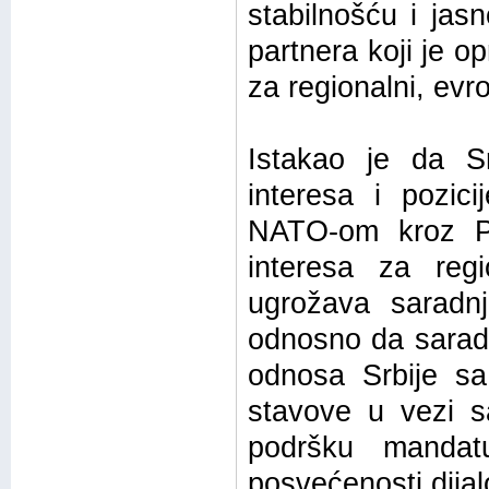
stabilnošću i jas
partnera koji je o
za regionalni, evro
Istakao je da Sr
interesa i pozici
NATO-om kroz Pr
interesa za reg
ugrožava saradn
odnosno da saradn
odnosa Srbije s
stavove u vezi 
podršku mandat
posvećenosti dijal