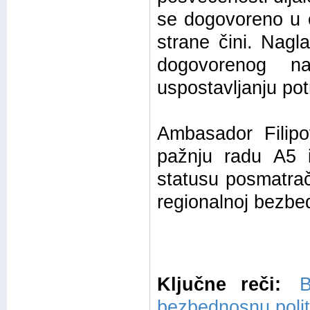
se dogovoreno u o
strane čini. Nagla
dogovorenog n
uspostavljanju po
Ambasador Filip
pažnju radu A5 
statusu posmatrač
regionalnoj bezbedn
Ključne reči:
B
bezbednosnu polit