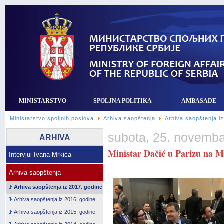
MINISTARSTVO
SPOLJNA POLITIKA
AMBASADE
Ministarstvo spoljnih poslova
Arhiva saopštenja
Arhiva saopštenja i
subota, 25. novemba
ARHIVA
Ministar Dačić u Parizu na Mi
Intervjui Ivana Mrkića
Arhiva saopštenja
Arhiva saopštenja iz 2017. godine
Arhiva saopštenja iz 2016. godine
Arhiva saopštenja iz 2015. godine