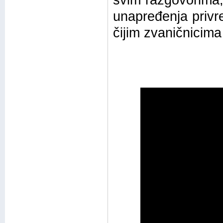
svim razgovorima,
unapređenja privr
čijim zvaničnicima