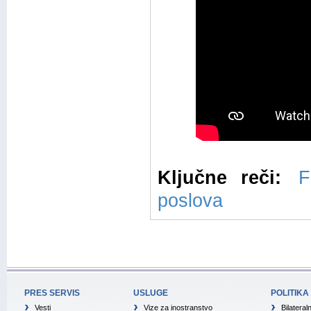
Ključne reči:
F
poslova
PRES SERVIS
USLUGE
POLITIKA
Vesti
Vize za inostranstvo
Bilateral