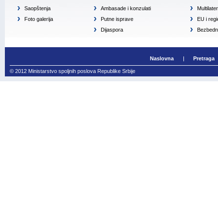
Saopštenja
Ambasade i konzulati
Multilate
Foto galerija
Putne isprave
EU i reg
Dijaspora
Bezbedno
Naslovna
Pretraga
© 2012 Ministarstvo spoljnih poslova Republike Srbije