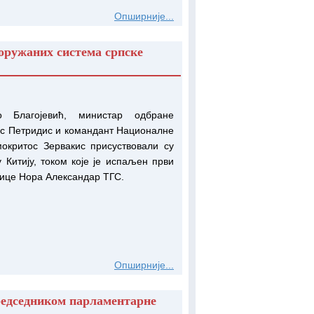
Опширније...
оружаних система српске
 Благојевић, министар одбране
с Петридис и командант Националне
мокритос Зервакис присуствовали су
 Китију, током које је испаљен први
бице Нора Александар ТГС.
Опширније...
редседником парламентарне