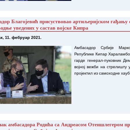
адор Благојевић присуствовао артиљеријском гађању 
одње уведених у састав војске Кипра
к, 11. фебруар 2021.
Амбасадор Србије Марко
Републике Кипар Хараламбо
гарде генерал-пуковник Де
војној вежби на стрелишту у
пројектил из самоходне хау
нак амбасадора Родића са Андреасом Отеншлегером п