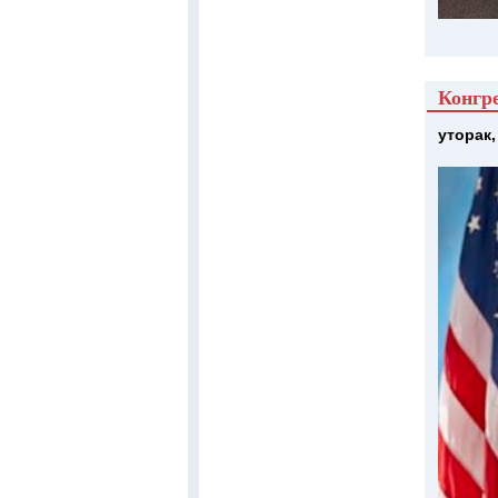
Конгр
уторак,