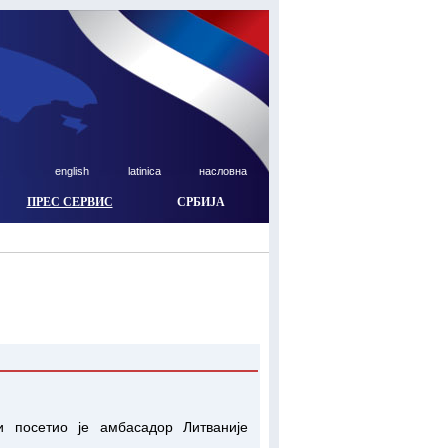
english
latinica
насловна
ПРЕС СЕРВИС
СРБИЈА
 посетио је амбасадор Литваније