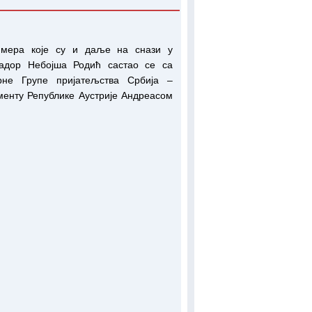
мера које су и даље на снази у
садор Небојша Родић састао се са
рне Групе пријатељства Србија –
менту Републике Аустрије Андреасом