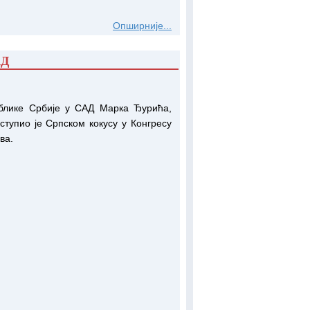
Опширније...
АД
блике Србије у САД Марка Ђурића,
тупио је Српском кокусу у Конгресу
ва.