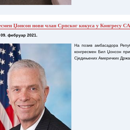
есмен Џонсон нови члан Српског кокуса у Конгресу С
 09. фебруар 2021.
На позив амбасадора Репу
конгресмен Бил Џонсон прис
Сједињених Америчких Држа