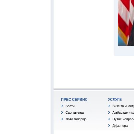
ПРЕС СЕРВИС
УСЛУГЕ
Вести
Визе за инос
Саопштења
Амбасаде и к
Фото галерија
Путне исправ
Дијаспора