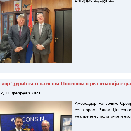
Еитвудас Бајарунас.
дор Ђурић са сенатором Џонсоном о реализацији стр
к, 11. фебруар 2021.
Амбасадор Републике Срби
сенатором Роном Џонсоном
унапређењу политичке и еко