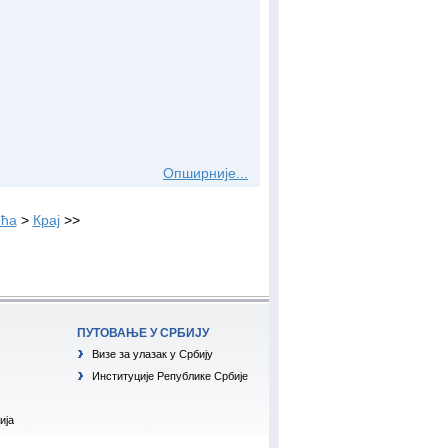
Опширније...
ћа
>
Крај
>>
ПУТОВАЊЕ У СРБИЈУ
Визе за улазак у Србију
Институције Републике Србије
ија