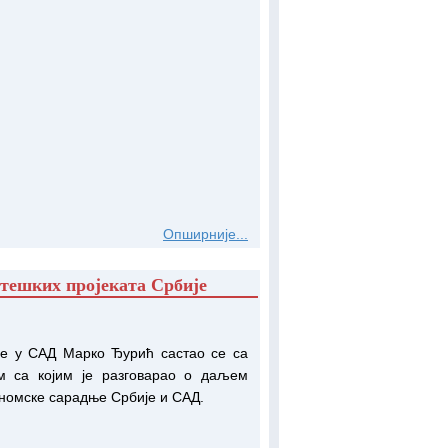
Опширније...
атешких пројеката Србије
је у САД Марко Ђурић састао се са
 са којим је разговарао о даљем
номске сарадње Србије и САД.