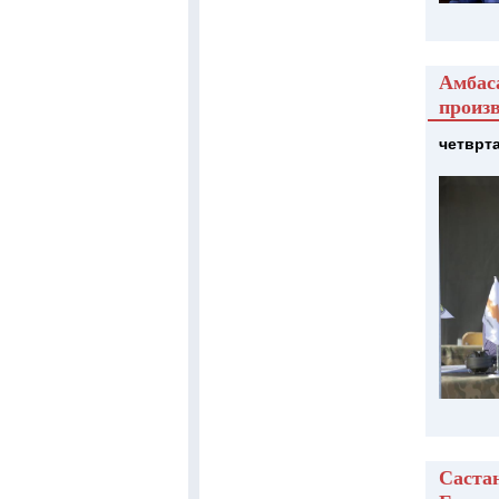
Амбас
произв
четврта
Саста