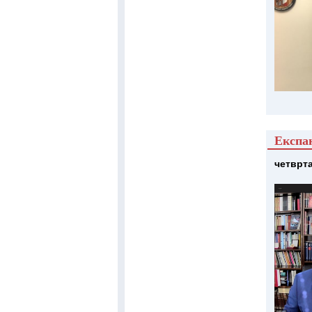
Експан
четврта