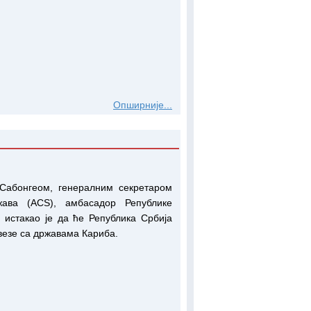
Опширније...
Сабонгеом, генералним секретаром
жава (АCS), амбасадор Републике
истакао је да ће Република Србија
 везе са државама Кариба.