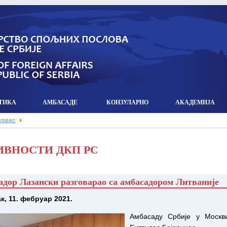
ТИКА
АМБАСАДЕ
КОНЗУЛАРНO
АКАДЕМИЈА
ервис
ИВНОСТИ ДКП РС
дор Лазански разговарао са амбасадором Литваније
к, 11. фебруар 2021.
Амбасаду Србије у Москви