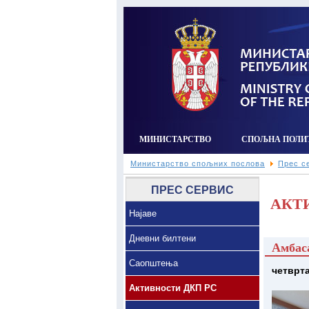
МИНИСТАРСТВО
СПОЉНА ПОЛИ
Министарство спољних послова
Прес с
ПРЕС СЕРВИС
АКТ
Најаве
Дневни билтени
Амбаса
Саопштења
четврта
Активности ДКП РС