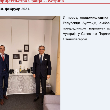
пријатељства Србија - Аустрија
10. фебруар 2021.
И поред епидемиолошких 
Републици Аустрији, амба
председником парламента
Аустрија у Савезном Парла
Отеншлегером.