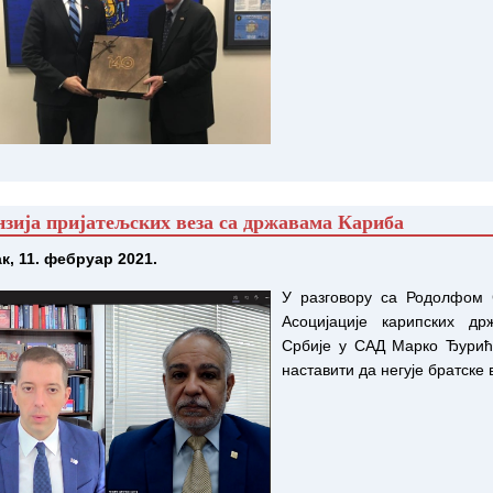
зија пријатељских веза са државама Кариба
к, 11. фебруар 2021.
У разговору са Родолфом 
Асоцијације карипских др
Србије у САД Марко Ђурић 
наставити да негује братске