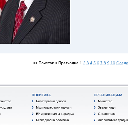
<<
Почетак
<
Претходна
1
2
3
4
5
6
7
8
9
10
Следе
ПОЛИТИКА
ОРГАНИЗАЦИЈА
транство
Билатерални односи
Министар
онзулати
Мултилатерални односи
Званичници
е
ЕУ и регионална сарадња
Органограм
Безбедносна политика
Дипломатска традиц