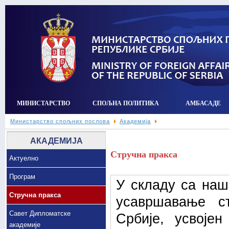
МИНИСТАРСТВО
СПОЉНА ПОЛИТИКА
АМБАСАДЕ
Министарство спољних послова
Академија
АКАДЕМИЈА
Стручна пракса
Актуелно
Програм
У складу са наш
Стручна пракса
усавршавање с
Савет Дипломатске
Србије, усвојен
академије