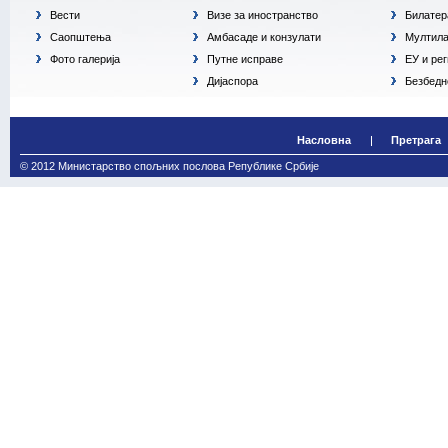
Вести
Визе за иностранство
Билатер
Саопштења
Амбасаде и конзулати
Мултила
Фото галерија
Путне исправе
ЕУ и ре
Дијаспора
Безбедн
Насловна
Претрага
© 2012 Министарство спољних послова Републике Србије