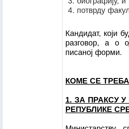
биографију, и
потврду факул
Кандидат, који б
разговор, а о 
писаној форми.
КОМЕ СЕ ТРЕБА
1. ЗА ПРАКСУ
РЕПУБЛИКЕ СР
Министарству 