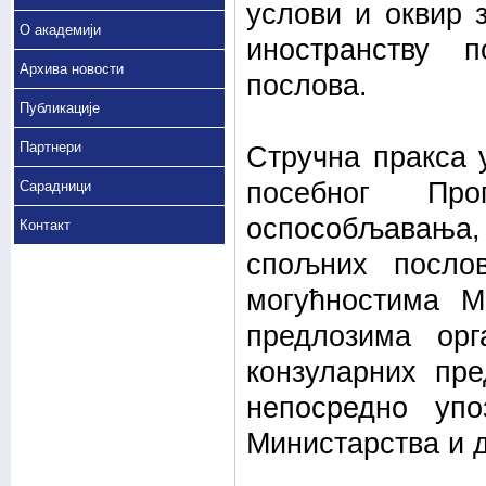
услови и оквир 
О академији
иностранству 
Архива новости
послова.
Публикације
Партнери
Стручна пракса 
посебног Пр
Сарадници
оспособљавања, 
Контакт
спољних посло
могућностима М
предлозима орг
конзуларних пре
непосредно уп
Министарства и 