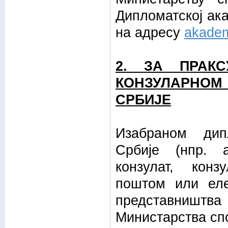
Дипломатској ак
на адресу
akadem
2. ЗА ПРАК
КОНЗУЛАРНО
СРБИЈЕ
Изабраном дипл
Србије (нпр. 
конзулат, конз
поштом или еле
представништв
Министарства с