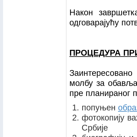
Након завршетк
одговарајућу пот
ПРОЦЕДУРА П
Заинтересовано
молбу за обавља
пре планираног п
попуњен
обра
фотокопију в
Србије