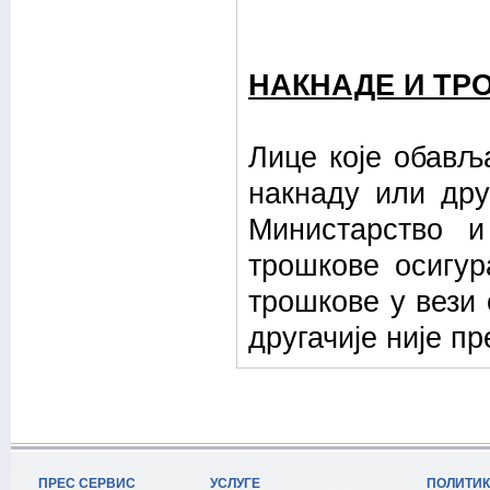
НАКНАДЕ И ТР
Лице које обављ
накнаду или дру
Министарство 
трошкове осигур
трошкове у вези
другачије није п
ПРЕС СЕРВИС
УСЛУГЕ
ПОЛИТИ