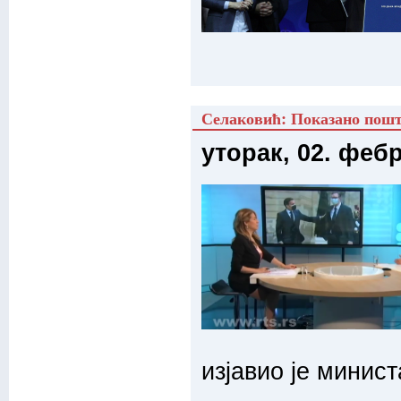
Селаковић: Показано пошт
уторак, 02. феб
изјавио је минис