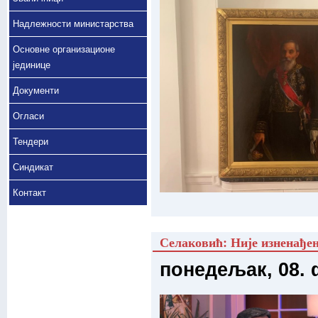
Надлежности министарства
Основне организационе
јединице
Документи
Огласи
Тендери
Синдикат
Контакт
Селаковић: Није изненађење
понедељак, 08. 