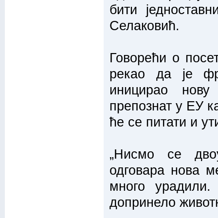
бити једноставн
Селаковић.
Говорећи о посет
рекао да је ф
иницирао нову
препознат у ЕУ ка
ће се питати и у
„Нисмо се дво
одговара нова ме
много урадили.
допринело животн