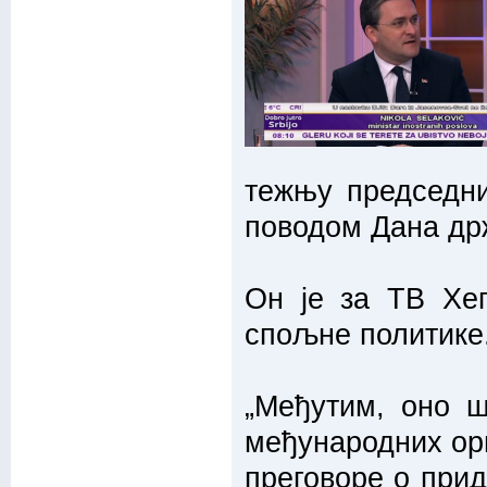
тежњу председни
поводом Дана др
Он је за ТВ Хеп
спољне политике
„Међутим, оно ш
међународних орг
преговоре о прид