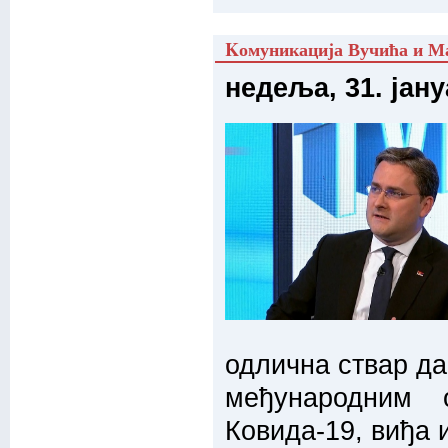
Kомуникација Вучића и Ма
недеља, 31. јану
одлична ствар да
међународним 
Ковида-19, виђа 