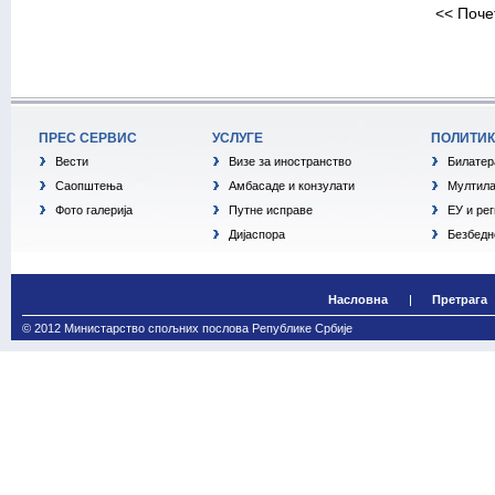
<<
Поче
ПРЕС СЕРВИС
УСЛУГЕ
ПОЛИТИ
Вести
Визе за иностранство
Билатер
Саопштења
Амбасаде и конзулати
Мултила
Фото галерија
Путне исправе
ЕУ и ре
Дијаспора
Безбедн
Насловна
Претрага
© 2012 Министарство спољних послова Републике Србије