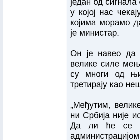
један од сигнала 
у којој нас чека
којима морамо да
је министар.
Он је навео да 
велике силе мењ
су многи од њи
третирају као не
„Међутим, велике
ни Србија није и
Да ли ће се р
администрацијом