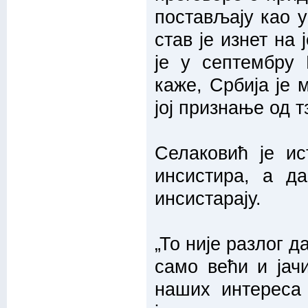
постављају као ус
став је изнет на 
је у септембру 
каже, Србија је 
јој признање од т
Селаковић је ис
инсистира, а да
инсистарају.
„То није разлог д
само већи и јач
наших интереса 