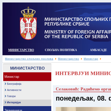
МИНИСТАРСТВО
СПОЉНА ПОЛИТИКА
АМБАСАДЕ
Министарство спољних послова
Министарство
Министар
МИНИСТАРСТВО
ИНТЕРВЈУИ МИНИ
Министар
Биографија
Селаковић: Радићемо орга
Активности
Говори
понедељак, 08. 
Интервјуи
Званичници