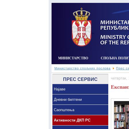
МИНИСТАРСТВО
СПОЉНА ПОЛИ
Министарство спољних послова
Прес с
четвртак,
ПРЕС СЕРВИС
Експанз
Најаве
Дневни билтени
Саопштења
Активности ДКП РС