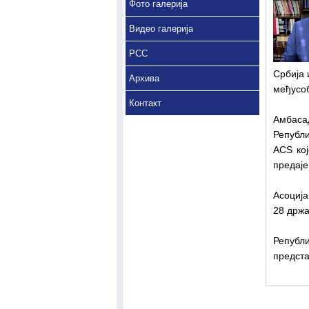
Фото галерија
Видео галерија
РСС
Србија 
Архива
међусоб
Контакт
Амбаса
Републи
ACS кој
предаје
Асоција
28 држа
Републ
предста