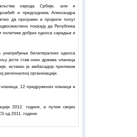
тељства народа Србије, али и
рнабић и председника Александра
етио да програми и пројекти попут
едвосмислено показују да Република
и политике добрих односа сарадње и
а унапређење билатералних односа
мљу јесте став оних држава чланица
ије, истакао је амбасадор приликом
ој регионалној организацији.
 чланица, 12 придружених чланица и
цији 2012. године, а путем својих
S од 2011. године.