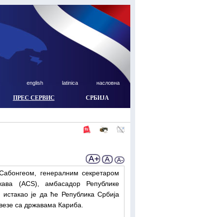
english
latinica
насловна
ПРЕС СЕРВИС
СРБИЈА
Сабонгеом, генералним секретаром
ржава (АCS), амбасадор Републике
истакао је да ће Република Србија
 везе са државама Кариба.