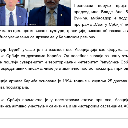
Преневши поруке прија
председнице Владе Ане Б
Вучића, амбасадор је подс
програма „Свет у Србији" н
има за циљ промовисање културе, традиције, високог образовања 
ног уважавања са државама у Карипском региону.
дор Ђурић указао је на важност ове Асоцијације као форума з
ке Србије са државама Кариба. Од посебног значаја за нашу зе
е поштују суверенитет и територијални интегритет Републике Срб
 акредитивних писама, чиме је и званично постао посматрач при ов
ција држава Кариба основана је 1994. године и окупља 25 држава
ва посматрача.
ика Србија примљена је у посматрачки статус при овој Асоција
вника активно учествује у самитима и министарским састанцима AC