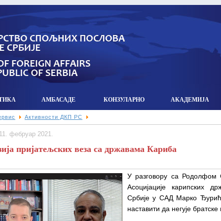
ТИКА
АМБАСАДЕ
КОНЗУЛАРНO
АКАДЕМИЈА
ервис
Активности ДКП РС
 11. фебруар 2021.
ија пријатељских веза са државама Кариба
У разговору са Родолфом 
Асоцијације карипских д
Србије у САД Марко Ђурић 
наставити да негује братске