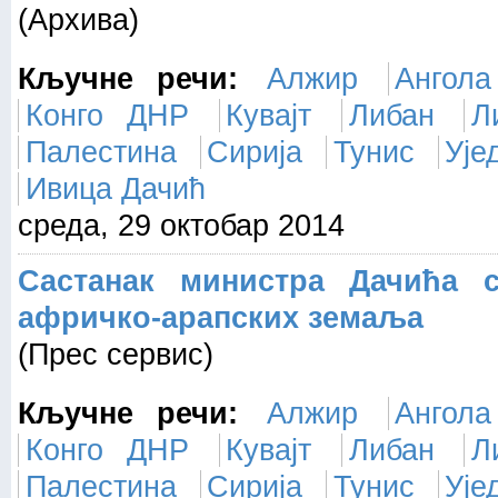
(Архива)
Кључне речи:
Алжир
Ангола
Конго ДНР
Кувајт
Либан
Л
Палестина
Сирија
Тунис
Ује
Ивица Дачић
среда, 29 октобар 2014
Састанак министра Дачића 
афричко-арапских земаља
(Прес сервис)
Кључне речи:
Алжир
Ангола
Конго ДНР
Кувајт
Либан
Л
Палестина
Сирија
Тунис
Ује