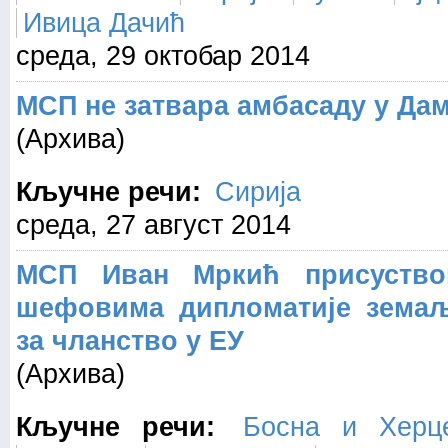
Ивица Дачић
среда, 29 октобар 2014
МСП не затвара амбасаду у Да
(Архива)
Кључне речи:
Сирија
среда, 27 август 2014
МСП Иван Мркић присуство
шефовима дипломатије земаљ
за чланство у ЕУ
(Архива)
Кључне речи:
Босна и Херце