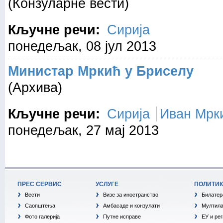
(Конзуларне вести)
Кључне речи:
Сирија
понедељак, 08 јул 2013
Министар Мркић у Бриселу
(Архива)
Кључне речи:
Сирија
Иван Мрк
понедељак, 27 мај 2013
ПРЕС СЕРВИС
УСЛУГЕ
ПОЛИТИ
Вести
Визе за иностранство
Билатер
Саопштења
Амбасаде и конзулати
Мултила
Фото галерија
Путне исправе
ЕУ и ре