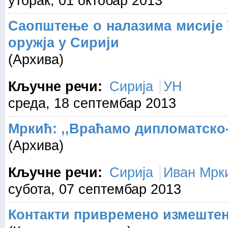
уторак, 01 октобар 2013
Саопштење о налазима мисије 
оружја у Сирији
(Архива)
Кључне речи:
Сирија
УН
среда, 18 септембар 2013
Мркић: ,,Враћамо дипломатско
(Архива)
Кључне речи:
Сирија
Иван Мрк
субота, 07 септембар 2013
Контакти привремено измештен