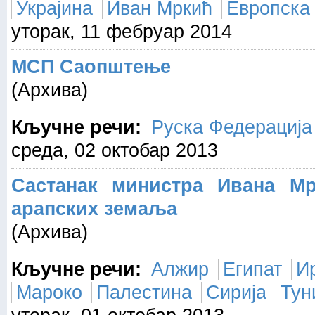
Украјина
Иван Мркић
Европска 
уторак, 11 фебруар 2014
МСП Саопштење
(Архива)
Кључне речи:
Руска Федерација
среда, 02 октобар 2013
Сaстaнaк министрa Ивaнa M
aрaпских зeмaљa
(Архива)
Кључне речи:
Алжир
Египат
И
Мароко
Палестина
Сирија
Тун