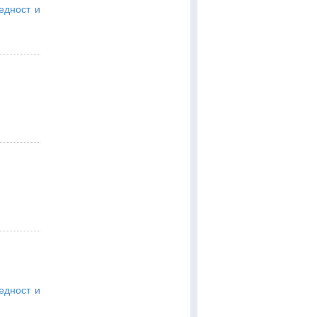
едност и
едност и