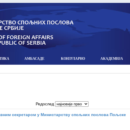
ТИКА
АМБАСАДЕ
КОНЗУЛАРНO
АКАДЕМИЈА
Редослед
авним секретаром у Министарству спољних послова Пољске