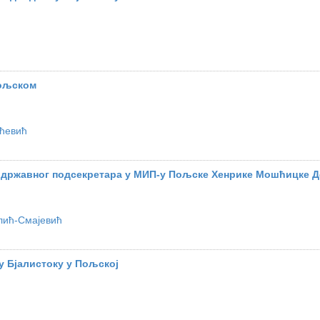
Пољском
ћевић
 државног подсекретара у МИП-у Пољске Хенрике Мошћицке 
лић-Смајевић
у Бјалистоку у Пољској