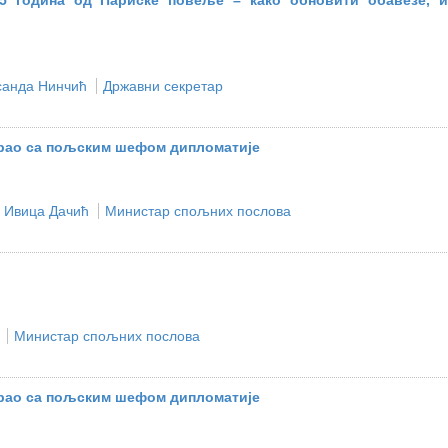
5 година од Париске повеље – како обновити обавезе, и
“
санда Нинчић
Државни секретар
рао са пољским шефом дипломатије
Ивица Дачић
Министар спољних послова
Министар спољних послова
рао са пољским шефом дипломатије