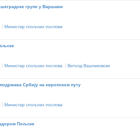
ишеградске групе у Варшави
Министар спољних послова
Пољске
Министар спољних послова
Витолд Вашчиковски
подржава Србију на европском путу
Министар спољних послова
садором Пољске