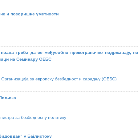
не и позоришне уметности
 права треба да се међусобно прекогранично подржавају, п
сници на Семинару ОЕБС
Организација за европску безбедност и сарадњу (ОЕБС)
 Пољска
нистра за безбедносну политику
Видовдан“ у Бајлистоку