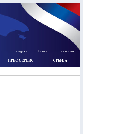
english
latinica
насловна
ПРЕС СЕРВИС
СРБИЈА