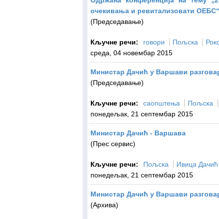
Oдржана конференцијa на тему „2
очекивања и ревитализовати ОЕБС
(Председавање)
Кључне речи:
говори
Пољска
Рок
среда, 04 новембар 2015
Министар Дачић у Варшави разгова
(Председавање)
Кључне речи:
саопштења
Пољска
понедељак, 21 септембар 2015
Министар Дачић - Варшава
(Прес сервис)
Кључне речи:
Пољска
Ивица Дачић
понедељак, 21 септембар 2015
Министар Дачић у Варшави разгова
(Архива)