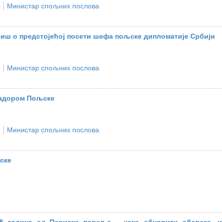
Министар спољних послова
иш о предстојећој посети шефа пољске дипломатије Србији
Министар спољних послова
садором Пољске
Министар спољних послова
ске