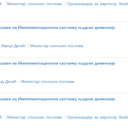
ћ
Министар спољних послова
Организација за европску безб
ршави на Имплементационом састанку људске димензије
Ивица Дачић
Министар спољних послова
ршави на Имплементационом састанку људске димензије
ца Дачић
Министар спољних послова
ршави на Имплементационом састанку људске димензије
ћ
Министар спољних послова
Организација за европску безб