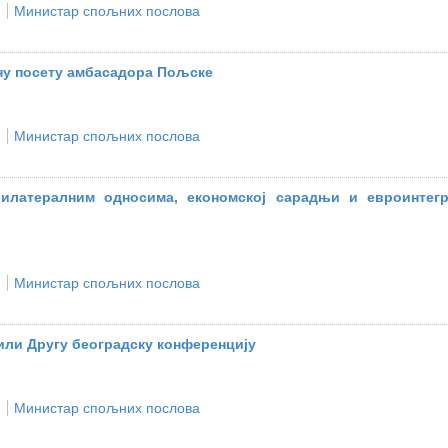
Министар спољних послова
ну посету амбасадора Пољске
Министар спољних послова
илатералним односима, економској сарадњи и евроинтегр
Министар спољних послова
или Другу београдску конференцију
Министар спољних послова