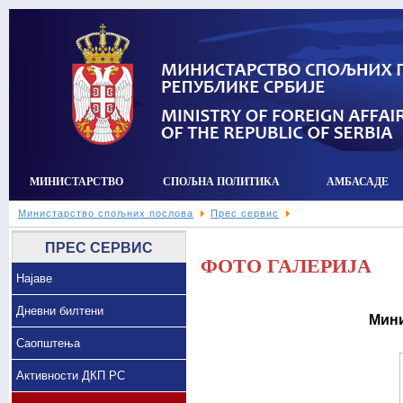
МИНИСТАРСТВО
СПОЉНА ПОЛИТИКА
АМБАСАДЕ
Министарство спољних послова
Прес сервис
ПРЕС СЕРВИС
ФОТО ГАЛЕРИЈА
Најаве
Дневни билтени
Мини
Саопштења
Активности ДКП РС