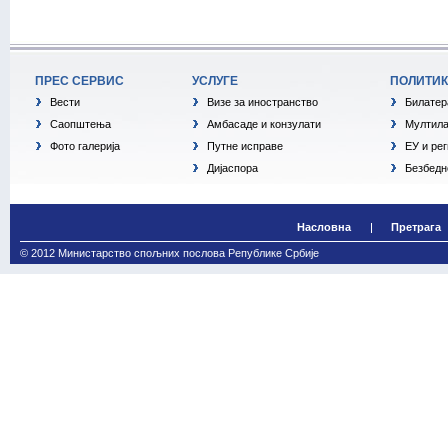
ПРЕС СЕРВИС
УСЛУГЕ
ПОЛИТИ
Вести
Визе за иностранство
Билатер
Саопштења
Амбасаде и конзулати
Мултила
Фото галерија
Путне исправе
ЕУ и ре
Дијаспора
Безбедн
Насловна
Претрага
© 2012 Министарство спољних послова Републике Србије