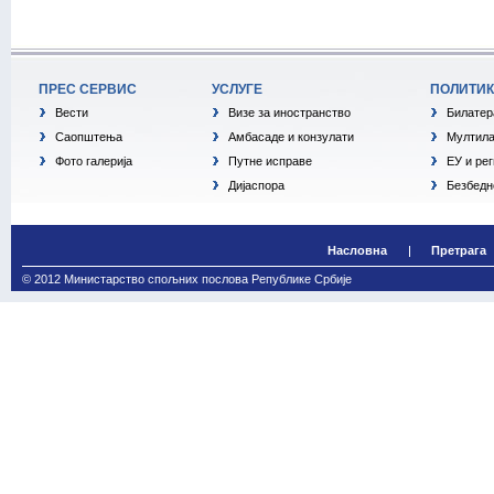
ПРЕС СЕРВИС
УСЛУГЕ
ПОЛИТИ
Вести
Визе за иностранство
Билатер
Саопштења
Амбасаде и конзулати
Мултила
Фото галерија
Путне исправе
ЕУ и ре
Дијаспора
Безбедн
Насловна
Претрага
© 2012 Министарство спољних послова Републике Србије