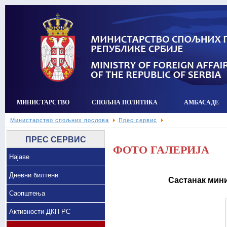
МИНИСТАРСТВО
СПОЉНА ПОЛИТИКА
АМБАСАДЕ
Министарство спољних послова
Прес сервис
ПРЕС СЕРВИС
ФОТО ГАЛЕРИЈА
Најаве
Дневни билтени
Састанак мин
Саопштења
Активности ДКП РС