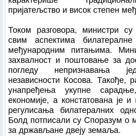
карактерише традиционал
пријатељство и висок степен ме
Током разговора, министри с
свим аспектима билатералн
међународним питањима. Мини
захвалност и поштовање за до
погледу непризнавања јед
независности Косова. Такође, 
унапређења укупне сарадње
економије, а констатована је и
регулисања билатералних одн
Болд потписали су Споразум о 
за држављане двеју земаља.