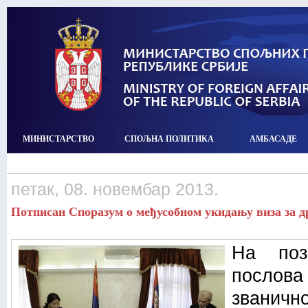
МИНИСТАРСТВО
СПОЉНА ПОЛИТИКА
АМБАСАДЕ
петак, 08. новембар 2013.
Потписан Споразум о међусобном укидању виза за 
На поз
посло
званично