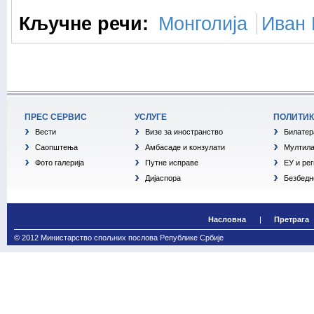
Кључне речи:
Монголија
Иван 
ПРЕС СЕРВИС
УСЛУГЕ
ПОЛИТИ
Вести
Визе за иностранство
Билатер
Саопштења
Амбасаде и конзулати
Мултила
Фото галерија
Путне исправе
ЕУ и ре
Дијаспора
Безбедн
Насловна
Претрага
© 2012 Министарство спољних послова Републике Србије