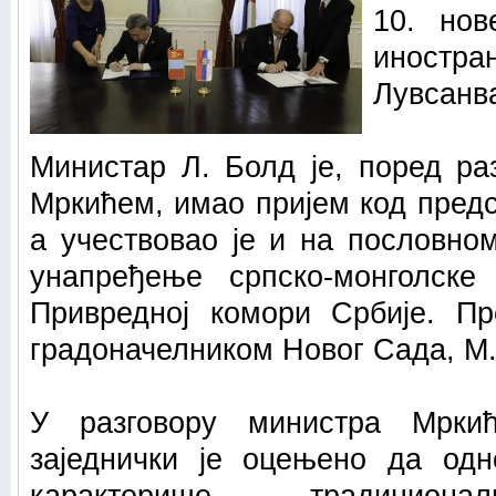
10. нов
иностра
Лувсанв
Министар Л. Болд је, поред ра
Мркићем, имао пријем код пред
а учествовао је и на пословно
унапређење српско-монголске
Привредној комори Србије. Пр
градоначелником Новог Сада, М
У разговору министра Мрки
заједнички је оцењено да одн