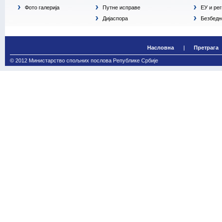
Фото галерија
Путне исправе
ЕУ и ре
Дијаспора
Безбедн
Насловна
Претрага
© 2012 Министарство спољних послова Републике Србије