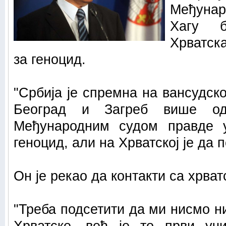
Међуна
Хагу б
Хрватска
за геноцид.
"Србија је спремна на вансудск
Београд и Загреб више од
Међународним судом правде у
геноцид, али на Хрватској је да п
Он је рекао да контакти са хрват
"Треба подсетити да ми нисмо н