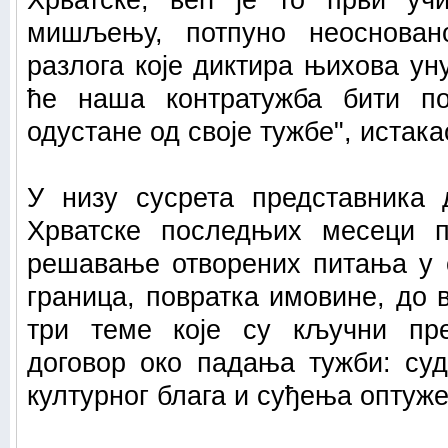
Хрватске, већ је то први уч
мишљењу, потпуно неосновано
разлога које диктира њихова у
ће наша контратужба бити по
одустане од своје тужбе", истака
У низу сусрета представника 
Хрватске последњих месеци п
решавање отворених питања у 
граница, повратка имовине, до 
три теме које су кључни пре
договор око падања тужби: суд
културног блага и суђења оптуже