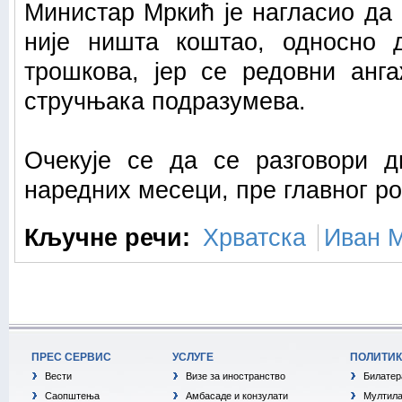
Министар Мркић је нагласио да
није ништа коштао, односно 
трошкова, јер се редовни анг
стручњака подразумева.
Очекује се да се разговори д
наредних месеци, пре главног р
Кључне речи:
Хрватска
Иван 
ПРЕС СЕРВИС
УСЛУГЕ
ПОЛИТИ
Вести
Визе за иностранство
Билатер
Саопштења
Амбасаде и конзулати
Мултила