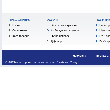
ПРЕС СЕРВИС
УСЛУГЕ
ПОЛИТИ
Вести
Визе за иностранство
Билатер
Саопштења
Амбасаде и конзулати
Мултила
Фото галерија
Путне исправе
ЕУ и ре
Дијаспора
Безбедн
Насловна
Претрага
© 2012 Министарство спољних послова Републике Србије