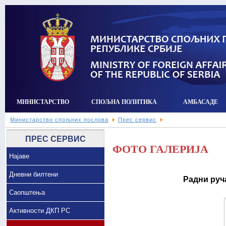
МИНИСТАРСТВО
СПОЉНА ПОЛИТИКА
АМБАСАДЕ
Министарство спољних послова
Прес сервис
ПРЕС СЕРВИС
ФОТО ГАЛЕРИЈА
Најаве
Дневни билтени
Радни руч
Саопштења
Активности ДКП РС