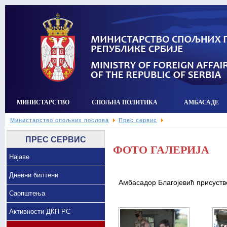
МИНИСТАРСТВО
СПОЉНА ПОЛИТИКА
АМБАСАДЕ
Министарство спољних послова
Прес сервис
ПРЕС СЕРВИС
ФОТО ГАЛЕРИЈА
Најаве
Дневни билтени
Амбасадор Благојевић присуств
Саопштења
Активности ДКП РС