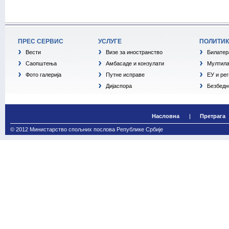
ПРЕС СЕРВИС
УСЛУГЕ
ПОЛИТИ
Вести
Визе за иностранство
Билатер
Саопштења
Амбасаде и конзулати
Мултила
Фото галерија
Путне исправе
ЕУ и ре
Дијаспора
Безбедн
Насловна
Претрага
© 2012 Министарство спољних послова Републике Србије