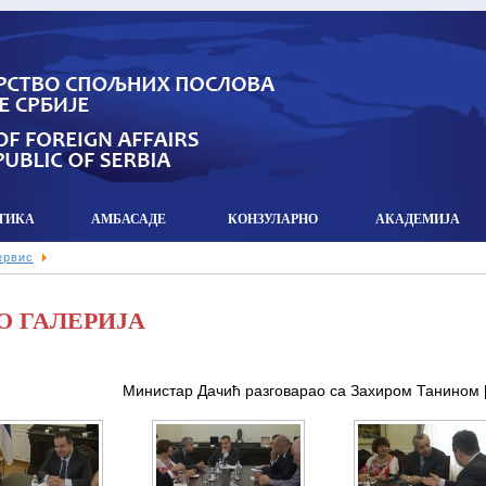
ТИКА
АМБАСАДЕ
КОНЗУЛАРНO
АКАДЕМИЈА
ервис
О ГАЛЕРИЈА
Министар Дачић разговарао са Захиром Танином [