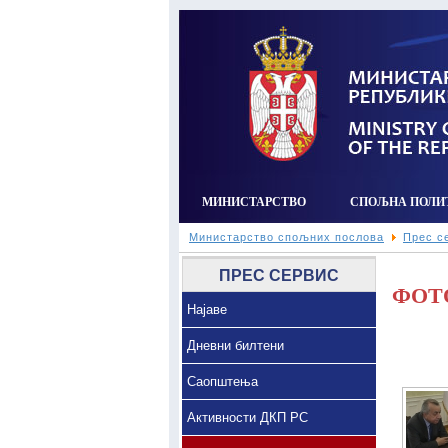
МИНИСТАРСТВО
СПОЉНА ПОЛИ
Министарство спољних послова
Прес с
ПРЕС СЕРВИС
ФОТ
Најаве
Дневни билтени
Саопштења
Активности ДКП РС