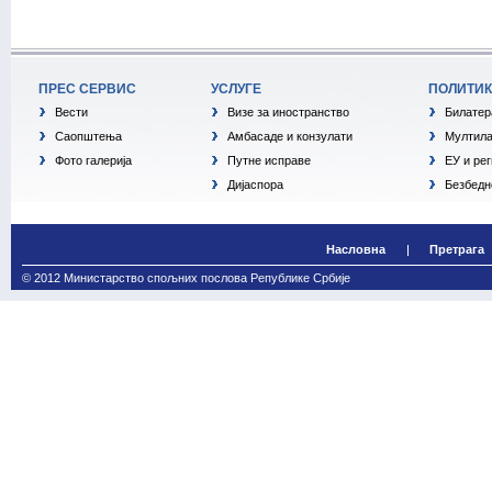
ПРЕС СЕРВИС
УСЛУГЕ
ПОЛИТИ
Вести
Визе за иностранство
Билатер
Саопштења
Амбасаде и конзулати
Мултила
Фото галерија
Путне исправе
ЕУ и ре
Дијаспора
Безбедн
Насловна
Претрага
© 2012 Министарство спољних послова Републике Србије