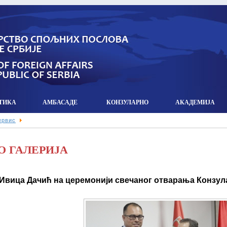
ТИКА
АМБАСАДЕ
КОНЗУЛАРНO
АКАДЕМИЈА
ервис
О ГАЛЕРИЈА
Ивица Дачић на церемонији свечаног отварања Конзул