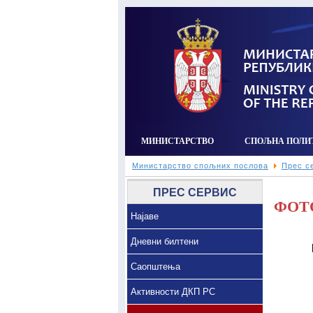
МИНИСТАРСТВО
СПОЉНА ПОЛИ
Министарство спољних послова
Прес с
ПРЕС СЕРВИС
ФОТ
Најаве
Дневни билтени
Саопштења
Активности ДКП РС