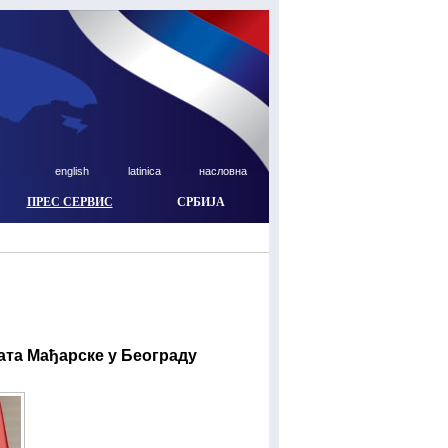
english
latinica
насловна
ПРЕС СЕРВИС
СРБИЈА
ата Мађарске у Београду