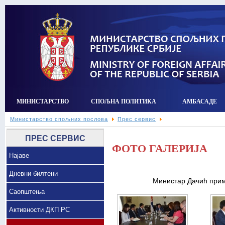
МИНИСТАРСТВО
СПОЉНА ПОЛИТИКА
АМБАСАДЕ
Министарство спољних послова
Прес сервис
ПРЕС СЕРВИС
ФОТО ГАЛЕРИЈА
Најаве
Дневни билтени
Министар Дачић прими
Саопштења
Активности ДКП РС