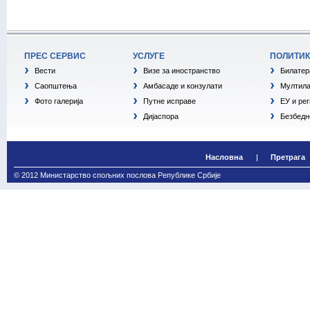
ПРЕС СЕРВИС
УСЛУГЕ
ПОЛИТИ
Вести
Визе за иностранство
Билатер
Саопштења
Амбасаде и конзулати
Мултила
Фото галерија
Путне исправе
ЕУ и ре
Дијаспора
Безбедн
Насловна
Претрага
© 2012 Министарство спољних послова Републике Србије