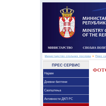
МИНИСТАРСТВО
СПОЉНА ПОЛИ
Министарство спољних послова
Прес с
ПРЕС СЕРВИС
ФОТ
Најаве
Дневни билтени
Саопштења
Активности ДКП РС