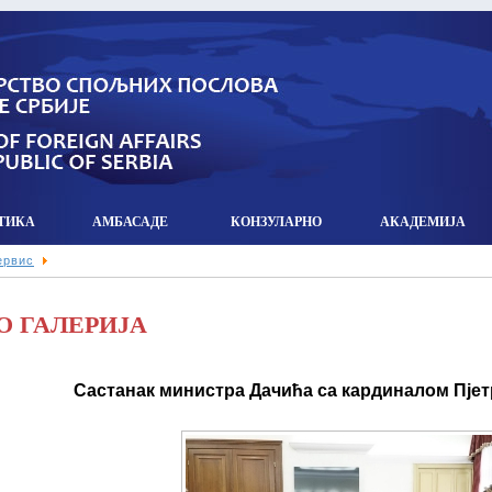
ТИКА
АМБАСАДЕ
КОНЗУЛАРНO
АКАДЕМИЈА
ервис
О ГАЛЕРИЈА
Састанак министра Дачића са кардиналом Пје