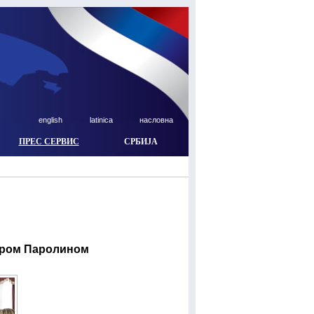
english
latinica
насловна
ПРЕС СЕРВИС
СРБИЈА
тром Паролином