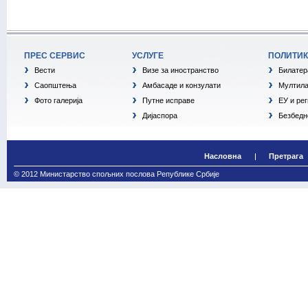
ПРЕС СЕРВИС
УСЛУГЕ
ПОЛИТИ
Вести
Визе за иностранство
Билатер
Саопштења
Амбасаде и конзулати
Мултила
Фото галерија
Путне исправе
ЕУ и ре
Дијаспора
Безбедн
Насловна
Претрага
© 2012 Министарство спољних послова Републике Србије