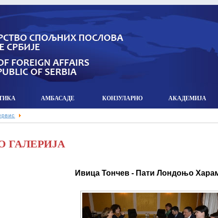
ТИКА
АМБАСАДЕ
КОНЗУЛАРНO
АКАДЕМИЈА
ервис
О ГАЛЕРИЈА
Ивица Тончев - Пати Лондоњо Хар