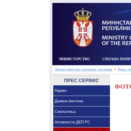
МИНИСТАРСТВО
СПОЉНА ПОЛИ
Министарство спољних послова
Прес с
ПРЕС СЕРВИС
ФОТ
Најаве
Дневни билтени
Саопштења
Активности ДКП РС