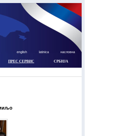
english
latinica
насловна
ПРЕС СЕРВИС
СРБИЈА
амиљо