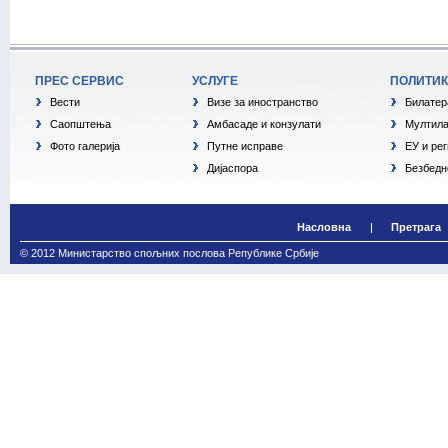
ПРЕС СЕРВИС
УСЛУГЕ
ПОЛИТИ
Вести
Визе за иностранство
Билатер
Саопштења
Амбасаде и конзулати
Мултила
Фото галерија
Путне исправе
ЕУ и ре
Дијаспора
Безбедн
Насловна
Претрага
© 2012 Министарство спољних послова Републике Србије