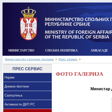
МИНИСТАРСТВО
СПОЉНА ПОЛИТИКА
АМБАСАДЕ
Министарство спољних послова
Прес сервис
ПРЕС СЕРВИС
ФОТО ГАЛЕРИЈА
Најаве
Дневни билтени
Министар 
Саопштења
Активности ДКП РС