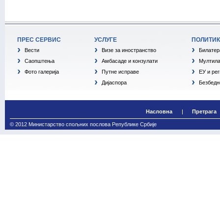
ПРЕС СЕРВИС
УСЛУГЕ
ПОЛИТИ
Вести
Визе за иностранство
Билатер
Саопштења
Амбасаде и конзулати
Мултила
Фото галерија
Путне исправе
ЕУ и ре
Дијаспора
Безбедн
Насловна
Претрага
© 2012 Министарство спољних послова Републике Србије