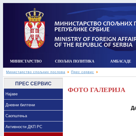
МИНИСТАРСТВО
СПОЉНА ПОЛИТИКА
АМБАСАДЕ
Министарство спољних послова
Прес сервис
ПРЕС СЕРВИС
ФОТО ГАЛЕРИЈА
Најаве
Дневни билтени
Да
Саопштења
Активности ДКП РС