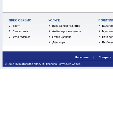
ПРЕС СЕРВИС
УСЛУГЕ
ПОЛИТИ
Вести
Визе за иностранство
Билатер
Саопштења
Амбасаде и конзулати
Мултила
Фото галерија
Путне исправе
ЕУ и ре
Дијаспора
Безбедн
Насловна
Претрага
© 2012 Министарство спољних послова Републике Србије