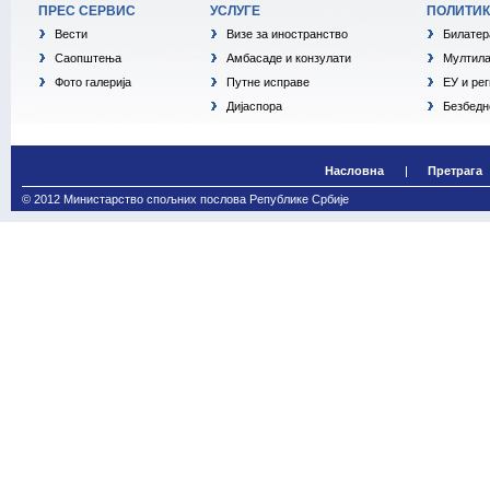
ПРЕС СЕРВИС
УСЛУГЕ
ПОЛИТИ
Вести
Визе за иностранство
Билатер
Саопштења
Амбасаде и конзулати
Мултила
Фото галерија
Путне исправе
ЕУ и ре
Дијаспора
Безбедн
Насловна
Претрага
© 2012 Министарство спољних послова Републике Србије