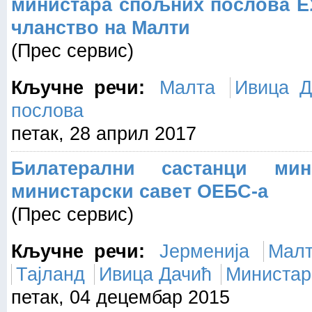
министара спољних послова ЕУ
чланство на Малти
(Прес сервис)
Кључне речи:
Малта
Ивица Д
послова
петак, 28 април 2017
Билатерални састанци ми
министарски савет ОЕБС-а
(Прес сервис)
Кључне речи:
Јерменија
Мал
Тајланд
Ивица Дачић
Министар
петак, 04 децембар 2015