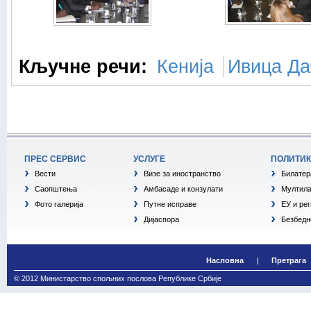
Кључне речи:
Кенија
Ивица Да
ПРЕС СЕРВИС
УСЛУГЕ
ПОЛИТИ
Вести
Визе за иностранство
Билатер
Саопштења
Амбасаде и конзулати
Мултила
Фото галерија
Путне исправе
ЕУ и ре
Дијаспора
Безбедн
Насловна
Претрага
© 2012 Министарство спољних послова Републике Србије