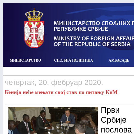
МИНИСТАРСТВО
СПОЉНА ПОЛИТИКА
АМБАСАДЕ
четвртак, 20. фебруар 2020.
Кенија неће мењати свој став по питању КиМ
Први п
Србије
послова