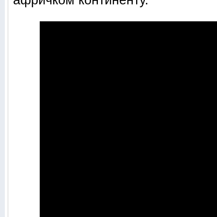
афричком континенту.