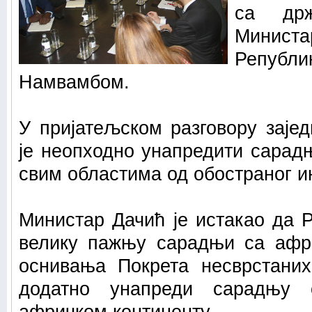
са држ
Министа
Републ
Намвамбом.
У пријатељском разговору зајед
је неопходно унапредити сарад
свим областима од обостраног и
Министар Дачић је истакао да 
велику пажњу сарадњи са афр
оснивања Покрета несврстани
додатно унапреди сарадњу