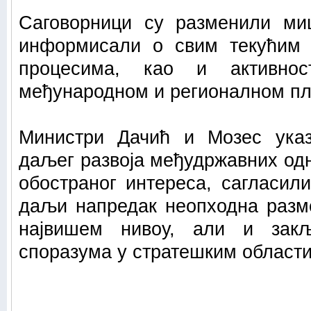
Саговорници су разменили м
информисали о свим текућим 
процесима, као и активно
међународном и регионалном пл
Министри Дачић и Мозес указ
даљег развоја међудржавних од
обостраног интереса, сагласил
даљи напредак неопходна разм
највишем нивоу, али и зак
споразума у стратешким област