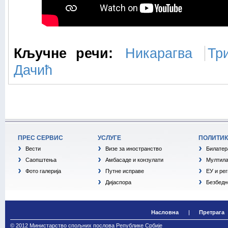
Кључне речи:
Никарагва
Тр
Дачић
ПРЕС СЕРВИС
УСЛУГЕ
ПОЛИТИ
Вести
Визе за иностранство
Билатер
Саопштења
Амбасаде и конзулати
Мултила
Фото галерија
Путне исправе
ЕУ и ре
Дијаспора
Безбедн
Насловна
Претрага
© 2012 Министарство спољних послова Републике Србије