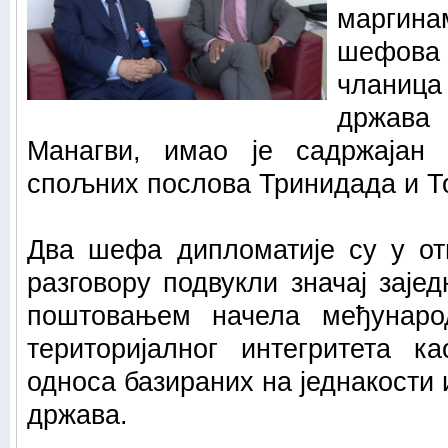
маргин
шефов
чланица
држава
Манагви, имао je садржајан 
спољних послова Тринидада и Т
Два шефа дипломатије су у от
разговору подвукли значај зајед
поштовањем начела међунаро
територијалног интегритета к
односа базираних на једнакост
држава.