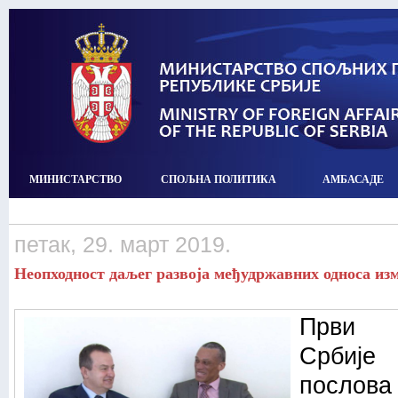
МИНИСТАРСТВО
СПОЉНА ПОЛИТИКА
АМБАСАДЕ
петак, 29. март 2019.
Неопходност даљег развоја међудржавних односа изм
Први п
Србије
посло