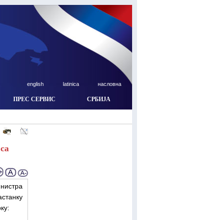
english
latinica
насловна
ПРЕС СЕРВИС
СРБИЈА
 са
нистра
станку
ку: