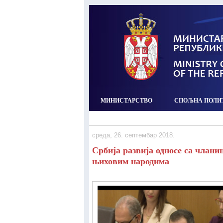
МИНИСТАРСТВО
СПОЉНА ПОЛИ
среда, 26. септембар 2018.
Србија развија односе са члани
њиховим народима