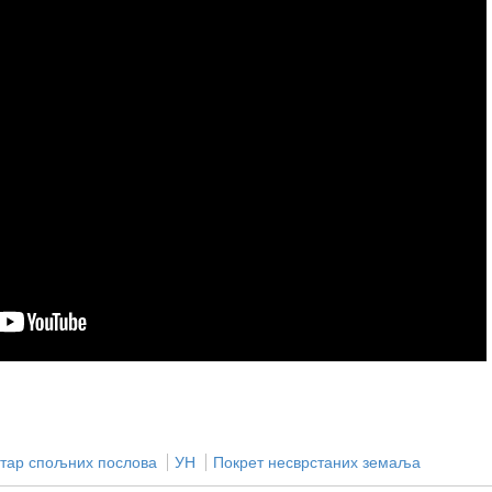
тар спољних послова
УН
Покрет несврстаних земаља