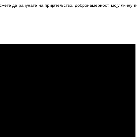
жете да рачунате на пријатељство, добронамерност, моју личну 