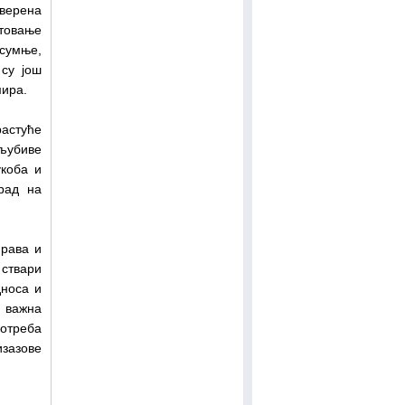
уверена
товање
 сумње,
су још
мира.
растуће
љубиве
укоба и
рад на
права и
ствари
дноса и
е важна
отреба
зазове