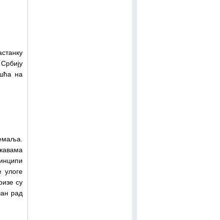
станку
 Србију
ешћа на
земаља.
ржавама
инципи
е улоге
ризе су
чан рад