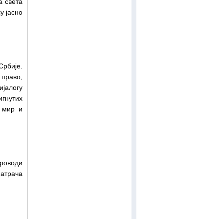
а света
у јасно
рбије.
 право,
ијалогу
игнутих
 мир и
проводи
атрача