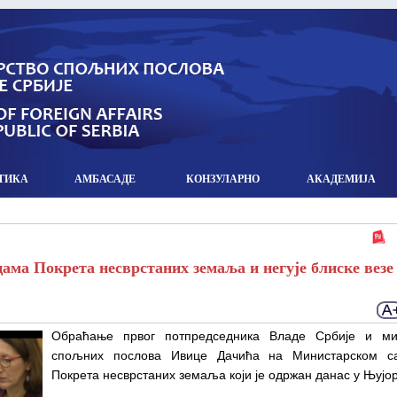
ТИКА
АМБАСАДЕ
КОНЗУЛАРНO
АКАДЕМИЈА
цама Покрета несврстаних земаља и негује блиске везе
Обраћање првог потпредседника Владе Србије и ми
спољних послова Ивице Дачића на Министарском са
Покрета несврстаних земаља који је одржан данас у Њујор