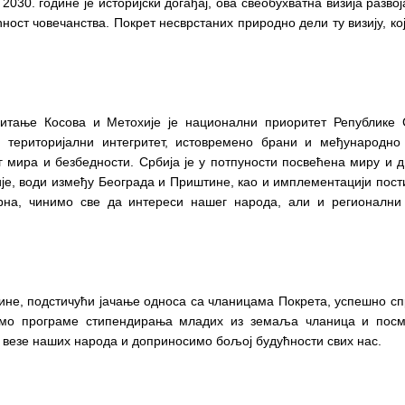
2030. године је историјски догађај, ова свеобухватна визија развој
ност човечанства. Покрет несврстаних природно дели ту визију, кој
итање Косова и Метохије је национални приоритет Републике С
и територијални интегритет, истовремено брани и међународно
мира и безбедности. Србија је у потпуности посвећена миру и д
ије, води између Београда и Приштине, као и имплементацији пост
орна, чинимо све да интереси нашег народа, али и регионални
дине, подстичући јачање односа са чланицама Покрета, успешно с
љамо програме стипендирања младих из земаља чланица и посм
 везе наших народа и доприносимо бољој будућности свих нас.