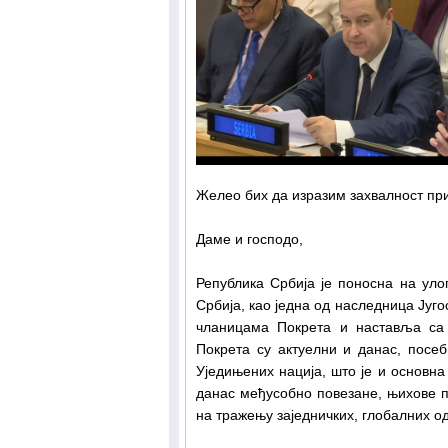
Желео бих да изразим захвалност при
Даме и господо,
Република Србија је поносна на ул
Србија, као једна од наследница Југ
чланицама Покрета и наставља са
Покрета су актуелни и данас, посе
Уједињених нација, што је и основна
данас међусобно повезане, њихове п
на тражењу заједничких, глобалних о