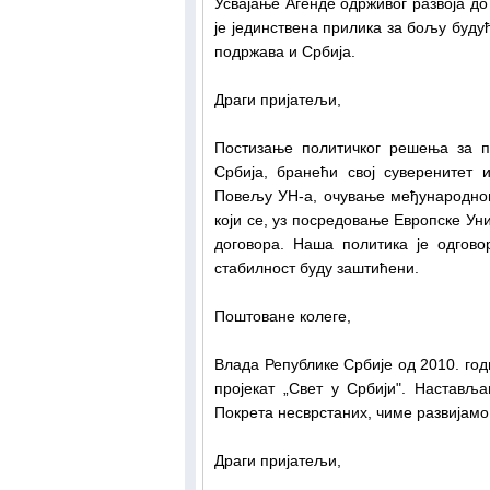
Усвајање Агенде одрживог развоја до 
је јединствена прилика за бољу будућ
подржава и Србија.
Драги пријатељи,
Постизање политичког решења за п
Србија, бранећи свој суверенитет 
Повељу УН-а, очување међународног 
који се, уз посредовање Европске Ун
договора. Наша политика је одгов
стабилност буду заштићени.
Поштоване колеге,
Влада Републике Србије од 2010. го
пројекат „Свет у Србији". Настав
Покрета несврстаних, чиме развијамо
Драги пријатељи,