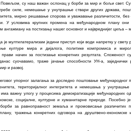
Повељом, су наш важан ослонац у борби за мир и бољи свет. С
отребе силе, немешање у унутрашње ствари других држава, пош
гритета, мирно решавање спорова и уважавање различитости, без
би. У условима крупних промена на међународном плану они 
ом ангажману на постизању нашег основног и највреднијег циља – 
а је мултилатерализам једини приступ који води напретку у свету 
ање културе мира и дијалога, политике компромиса и миро
у прави начин за постизање конкретних резултата. Сложеност с
данас суочавамо, траже јачање способности УН-а, заједнички 
ир и развој.
његовог упорног залагања за доследно поштовање међународног 
енитета, територијалног интегритета и немешања у унутрашње 
 има важну улогу у процесима демократизацијe међународних о
омске, социјалне, културне и хуманитарне природе. Посебно ј
ј борби за равноправност земаља и промовисање различитих п
лану, тражења конкретних одговора на друштвено-економске и