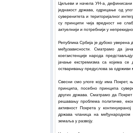
Циљеви и начела УН-а, дефинисани 
једнакост држава, одрицање од уп
суверенитета и територијалног инте
су принципи чија вредност не сла
актуелнији и потребнији у непрекидн
Република Србија је дубоко уверена д
међузависности. Сматрамо да јач
коегзистенције народа представљај
јачање екстремизма са којима се 
остваривању предуслова за одрживи м
Свесни смо улоге коју има Покрет, 
принципа, посебно принципа сувер
других држава. Сматрамо да Покрет
решавању проблема политичке, екон
активност Покрета у континуирано
држава чланица на међународном п
земаља у развоју.