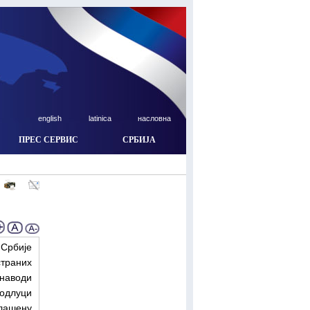
english
latinica
насловна
ПРЕС СЕРВИС
СРБИЈА
Србије
траних
 наводи
одлуци
лашену