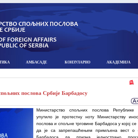
ТИКА
АМБАСАДЕ
КОНЗУЛАРНO
АКАДЕМИЈА
спољних послова Србије Барбадосу
Министарство спољних послова Републике 
упутило је протестну ноту Министарству инос
послова и спољне трговине Барбадоса у којој се
да је са запрепашћењем примљена вест о 
Барбадоса да призна једнострано прог