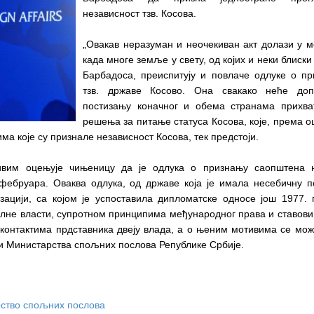
независност тзв. Косова.
„Овакав неразуман и неочекиван акт долази у 
када многе земље у свету, од којих и неки блиски
Барбадоса, преиспитују и повлаче одлуке о п
тзв. државе Косово. Она свакако неће доп
постизању коначног и обема странама прихва
решења за питање статуса Косова, које, према 
ма које су признале независност Косова, тек предстоји.
ивим оцењује чињеницу да је одлука о признању саопштена 
 фебруара. Оваква одлука, од државе која је имала несебичну 
ацији, са којом је успоставила дипломатске односе још 1977. 
елне власти, супротном принципима међународног права и ставови
контактима прдставника двеју влада, а о њеним мотивима се мо
оти Министарства спољних послова Републике Србије.
ство спољних послова