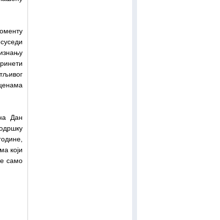
моменту
 суседи
ризнању
ринети
тљивог
оценама
на Дан
подршку
године,
ма који
же само