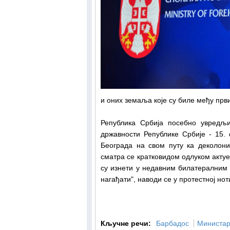
и оних земаља које су биле међу први
Република Србија посебно увредљ
државности Републике Србије - 15.
Београда на свом путу ка деколониз
сматра се кратковидом одлуком акту
су изнети у недавним билатералним 
нагађати", наводи се у протестној н
Кључне речи:
Барбадос
Министар