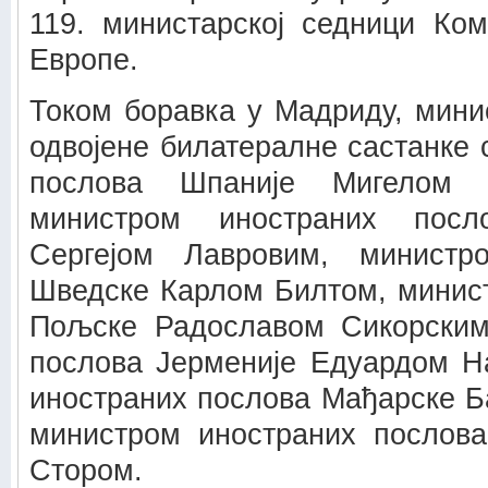
119. министарској седници Ко
Европе.
Током боравка у Мадриду, мини
одвојене билатералне састанке
послова Шпаније Мигелом 
министром иностраних посл
Сергејом Лавровим, министр
Шведске Карлом Билтом, минис
Пољске Радославом Сикорским
послова Јерменије Едуардом Н
иностраних послова Мађарске Б
министром иностраних послов
Стором.