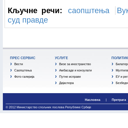
Кључне речи:
саопштења
Ву
суд правде
ПРЕС СЕРВИС
УСЛУГЕ
ПОЛИТИ
Вести
Визе за иностранство
Билатер
Саопштења
Амбасаде и конзулати
Мултила
Фото галерија
Путне исправе
ЕУ и ре
Дијаспора
Безбедн
Насловна
Претрага
© 2012 Министарство спољних послова Републике Србије