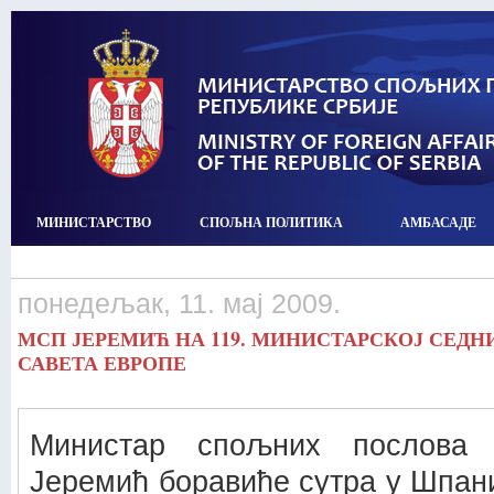
МИНИСТАРСТВО
СПОЉНА ПОЛИТИКА
АМБАСАДЕ
понедељак, 11. мај 2009.
МСП ЈЕРЕМИЋ НА 119. МИНИСТАРСКОЈ СЕД
САВЕТА ЕВРОПЕ
Министар спољних послова 
Јеремић боравиће сутра у Шпаниј