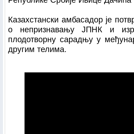
Републике Србије Ивице Дачића 
Казахстански амбасадор је потв
о непризнавању ЈПНК и из
плодотворну сарадњу у међуна
другим телима.