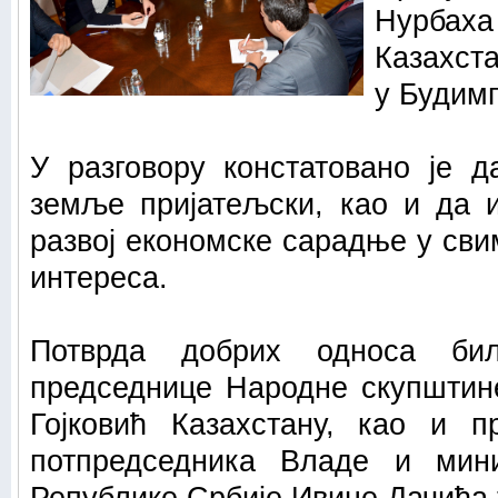
Нурбаха
Казахст
у Будим
У разговору констатовано је 
земље пријатељски, као и да 
развој економске сарадње у сви
интереса.
Потврда добрих односа би
председнице Народне скупштин
Гојковић Казахстану, као и п
потпредседника Владе и мин