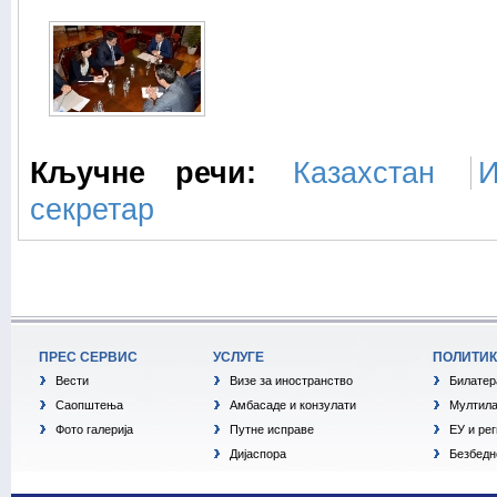
Кључне речи:
Казахстан
И
секретар
ПРЕС СЕРВИС
УСЛУГЕ
ПОЛИТИ
Вести
Визе за иностранство
Билатер
Саопштења
Амбасаде и конзулати
Мултила
Фото галерија
Путне исправе
ЕУ и ре
Дијаспора
Безбедн