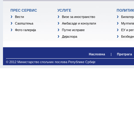
ПРЕС СЕРВИС
УСЛУГЕ
ПОЛИТИ
Вести
Визе за иностранство
Билатер
Саопштења
Амбасаде и конзулати
Мултила
Фото галерија
Путне исправе
ЕУ и ре
Дијаспора
Безбедн
Насловна
Претрага
© 2012 Министарство спољних послова Републике Србије