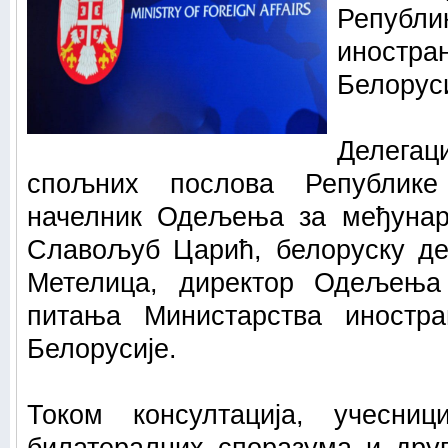
Републи
иностра
Белоруси
Делег
спољних послова Републике
начелник Одељења за међунар
Славољуб Царић, белоруску дел
Метелица, директор Одељењ
питања Министарства иностра
Белорусије.
Током консултација, учесни