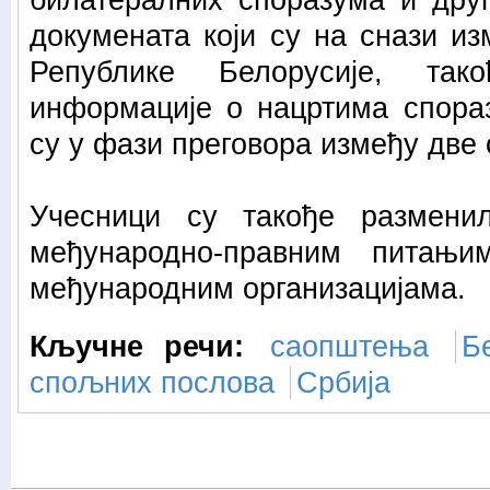
билатералних споразума и дру
докумената који су на снази и
Републике Белорусије, та
информације о нацртима спора
су у фази преговора између две 
Учесници су такође размен
међународно-правним питањ
међународним организацијама.
Кључне речи:
саопштења
Б
спољних послова
Србија