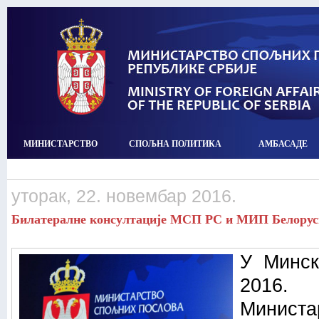
МИНИСТАРСТВО
СПОЉНА ПОЛИТИКА
АМБАСАДЕ
уторак, 22. новембар 2016.
Билатералне консултације МСП РС и МИП Белоруси
У Минск
2016. 
Министа