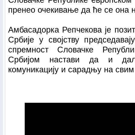
Словачке Републике европском 
пренео очекивање да ће се она н
Амбасадорка Репчекова је пози
Србије у својству председавај
спремност Словачке Републ
Србијом настави да и даљ
комуникацију и сарадњу на сви