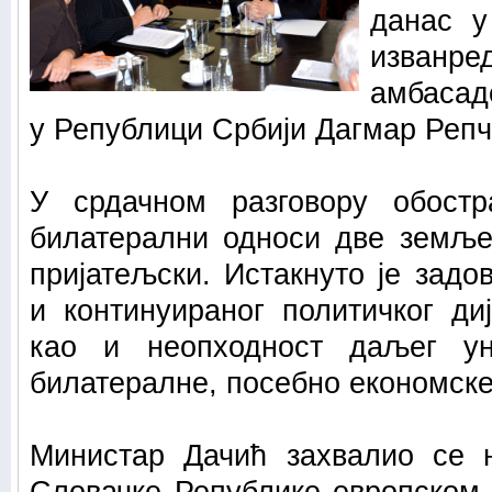
данас у
изванр
амбасад
у Републици Србији Дагмар Репч
У срдачном разговору обост
билатерални односи две земље
пријатељски. Истакнуто је задо
и континуираног политичког ди
као и неопходност даљег у
билатералне, посебно економск
Министар Дачић захвалио се 