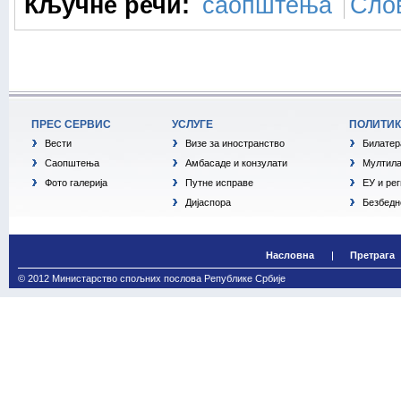
Кључне речи:
саопштења
Сло
ПРЕС СЕРВИС
УСЛУГЕ
ПОЛИТИ
Вести
Визе за иностранство
Билатер
Саопштења
Амбасаде и конзулати
Мултила
Фото галерија
Путне исправе
ЕУ и ре
Дијаспора
Безбедн
Насловна
Претрага
© 2012 Министарство спољних послова Републике Србије