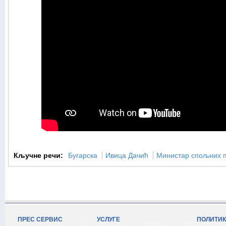
Кључне речи:
Бугарска
Ивица Дачић
Министар спољних 
ПРЕС СЕРВИС
УСЛУГЕ
ПОЛИТИ