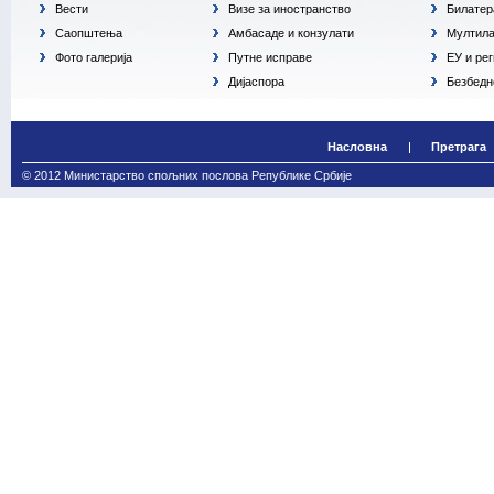
Вести
Визе за иностранство
Билатер
Саопштења
Амбасаде и конзулати
Мултила
Фото галерија
Путне исправе
ЕУ и ре
Дијаспора
Безбедн
Насловна
Претрага
© 2012 Министарство спољних послова Републике Србије