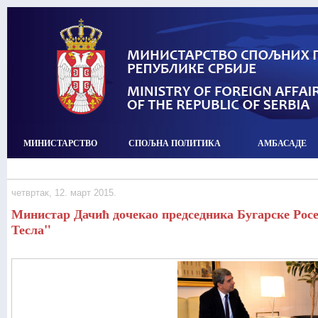
МИНИСТАРСТВО
СПОЉНА ПОЛИТИКА
АМБАСАДЕ
четвртак, 12. март 2015.
Министар Дачић дочекао председника Бугарске Рос
Тесла"