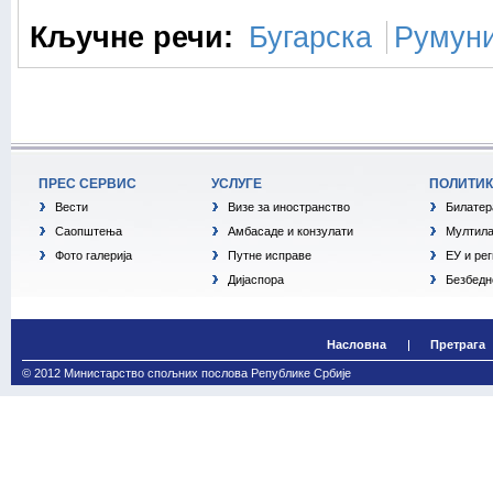
Кључне речи:
Бугарска
Румуни
ПРЕС СЕРВИС
УСЛУГЕ
ПОЛИТИ
Вести
Визе за иностранство
Билатер
Саопштења
Амбасаде и конзулати
Мултила
Фото галерија
Путне исправе
ЕУ и ре
Дијаспора
Безбедн
Насловна
Претрага
© 2012 Министарство спољних послова Републике Србије