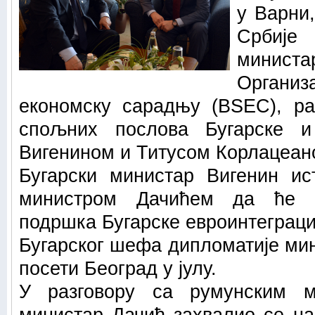
у Варни,
Србије
минист
Органи
економску сарадњу (BSEC), ра
спољних послова Бугарске и 
Вигенином и Титусом Корлацеан
Бугарски министар Вигенин ис
министром Дачићем да ће 
подршка Бугарске евроинтеграци
Бугарског шефа дипломатије мин
посети Београд у јулу.
У разговору са румунским м