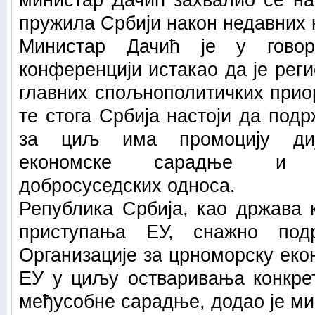
министар Дачић захвалио се на
пружила Србији након недавних
Министар Дачић је у гово
конференцији истакао да je рег
главних спољнополитичких прио
те стога Србија настоји да подр
за циљ има промоцију дија
економске сарадње и ј
добросуседских односа.
Република Србија, као држава 
приступања ЕУ, снажно под
Организације за црноморску ек
ЕУ у циљу остваривања конкре
међусобне сарадње, додао је ми