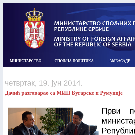
МИНИСТАРСТВО
СПОЉНА ПОЛИТИКА
АМБАСАДЕ
четвртак, 19. јун 2014.
Дачић разговарао са МИП Бугарске и Румуније
Први п
минист
Републи