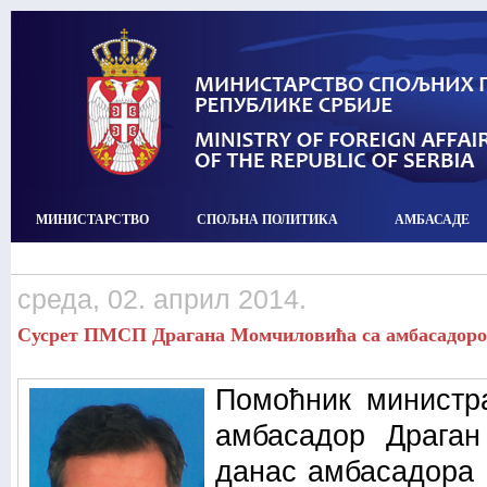
МИНИСТАРСТВО
СПОЉНА ПОЛИТИКА
АМБАСАДЕ
среда, 02. април 2014.
Сусрет ПМСП Драгана Момчиловића са амбасадоро
Помоћник министр
амбасадор Драган
данас амбасадора