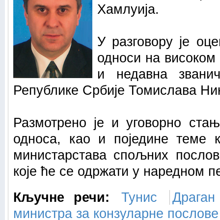
Хамлуија.
У разговору је оц
односи на високом 
и недавна званич
Републике Србије Томислава Ник
Размотрено је и уговорно ста
односа, као и поједине теме к
министарстава спољних послова
које ће се одржати у наредном п
Кључне речи:
Тунис
Драган
министра за конзуларне послове