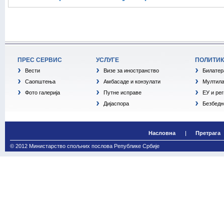
ПРЕС СЕРВИС
УСЛУГЕ
ПОЛИТИ
Вести
Визе за иностранство
Билатер
Саопштења
Амбасаде и конзулати
Мултила
Фото галерија
Путне исправе
ЕУ и ре
Дијаспора
Безбедн
Насловна
Претрага
© 2012 Министарство спољних послова Републике Србије