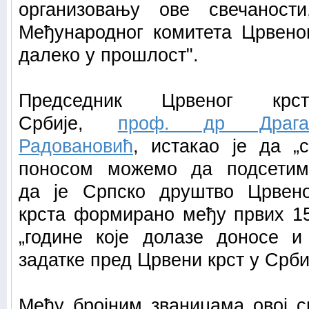
организовању ове свечаност
Међународног комитета Црвено
далеко у прошлост".
Председник Црвеног крст
Србије,
проф. др Драга
Радовановић
, истакао је да „
поносом можемо да подсетим
да је Српско друштво Црвено
крста формирано међу првих 15
„године које долазе доносе и
задатке пред Црвени крст у Срби
Међу бројним званицама овој с