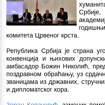
хумани
Србије
акаде
годиш
комитета Црвеног крста.
Република Србија је страна уг
конвенција и њихових допунски
амбасадор Божин Николић, пред
поздравном обраћању, уз срдач
званицама из државних, стручни
и дипломатског кора.