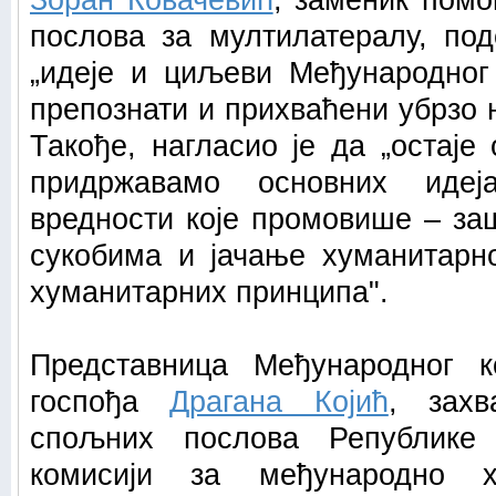
Зоран Ковачевић
, заменик пом
послова за мултилатералу, под
„идеје и циљеви Међународног
препознати и прихваћени убрзо 
Такође, нагласио је да „остаје
придржавамо основних идеј
вредности које промовише – за
сукобима и јачање хуманитарн
хуманитарних принципа".
Представница Међународног к
госпођа
Драгана Којић
, захв
спољних послова Републике
комисији за међународно 