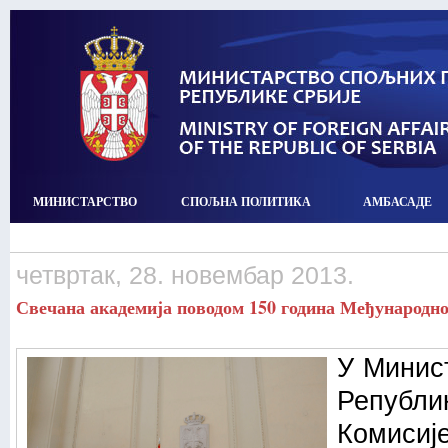
МИНИСТАРСТВО
СПОЉНА ПОЛИТИКА
АМБАСАДЕ
четвртак, 28. новембар 2013.
Свечана академија поводом 150 година Међународно
У Минис
Републик
Комис