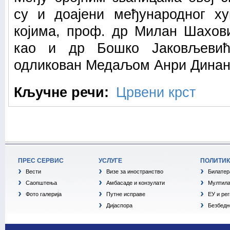
су и доајени међународног ху
којима, проф. др Милан Шахов
као и др Бошко Јаковљевић,
одликован Медаљом Анри Динан
Кључне речи:
Црвени крст
ПРЕС СЕРВИС
УСЛУГЕ
ПОЛИТИ
Вести
Визе за иностранство
Билатер
Саопштења
Амбасаде и конзулати
Мултила
Фото галерија
Путне исправе
ЕУ и ре
Дијаспора
Безбедн