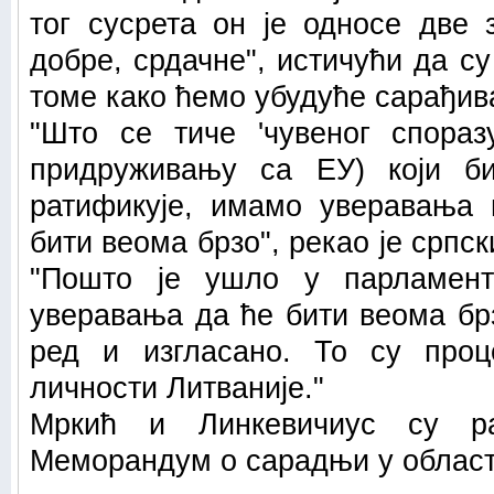
тог сусрета он је односе две
добре, срдачне", истичући да су
томе како ћемо убудуће сарађива
"Што се тиче 'чувеног спораз
придруживању са ЕУ) који би
ратификује, имамо уверавања 
бити веома брзо", рекао је српс
"Пошто је ушло у парламент
уверавања да ће бити веома бр
ред и изгласано. То су проц
личности Литваније."
Мркић и Линкевичиус су ра
Меморандум о сарадњи у област