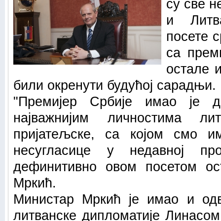
су све н
и Литв
посете с
са прем
остале и
били окренути будућој сарадњи.
"Премијер Србије имао је 
најважнијим личностима ли
пријатељске, са којом смо и
несугласице у недавној пр
дефинитивно овом посетом ост
Мркић.
Министар Мркић је имао и од
литванске дипломатије Линасом