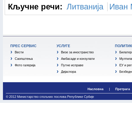
Кључне речи:
Литванија
Иван 
ПРЕС СЕРВИС
УСЛУГЕ
ПОЛИТИ
Вести
Визе за иностранство
Билатер
Саопштења
Амбасаде и конзулати
Мултила
Фото галерија
Путне исправе
ЕУ и ре
Дијаспора
Безбедн
Насловна
Претрага
© 2012 Министарство спољних послова Републике Србије