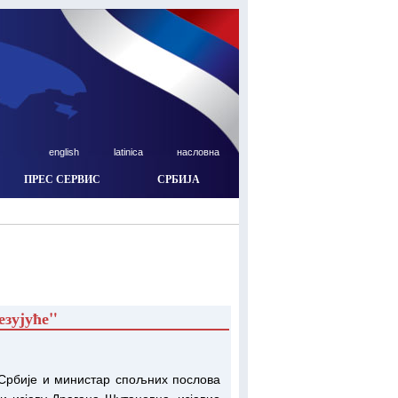
english
latinica
насловна
ПРЕС СЕРВИС
СРБИЈА
езујуће"
Србије и министар спољних послова