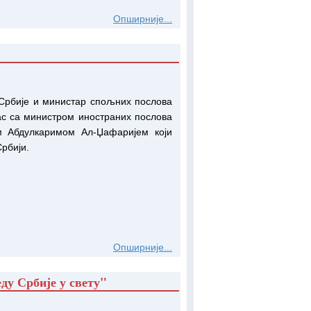
Опширније...
Србије и министар спољних послова
ас са министром иностраних послова
 Абдулкаримом Ал-Џафаријем који
рбији.
Опширније...
ду Србије у свету"