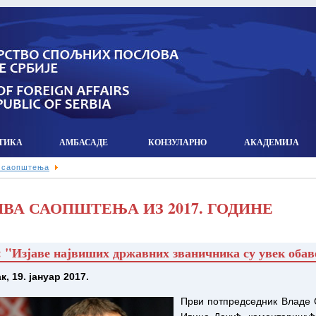
ТИКА
АМБАСАДЕ
КОНЗУЛАРНO
АКАДЕМИЈА
 саопштења
ВА САОПШТЕЊА ИЗ 2017. ГОДИНЕ
 "Изјаве највиших државних званичника су увек обав
к, 19. јануар 2017.
Први потпредседник Владе 