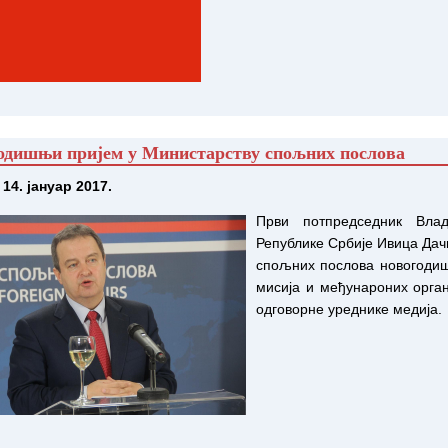
одишњи пријем у Министарству спољних послова
 14. јануар 2017.
Први потпредседник Вла
Републике Србије Ивица Дач
спољних послова новогоди
мисија и међунароних орган
одговорне уреднике медија.