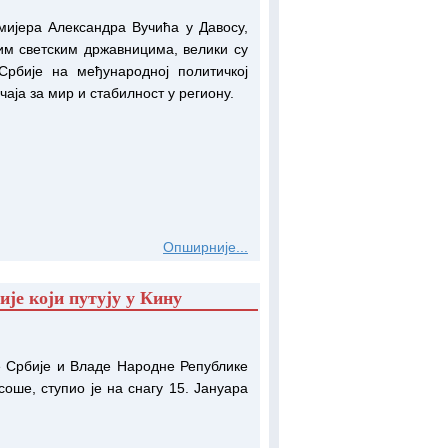
мијера Александра Вучића у Давосу,
јим светским државницима, велики су
Србије на међународној политичкој
чаја за мир и стабилност у региону.
Опширније...
је који путују у Кину
 Србије и Владе Народне Републике
оше, ступио је на снагу 15. Јануара