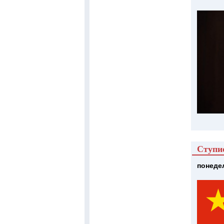
Ступио
понедељ