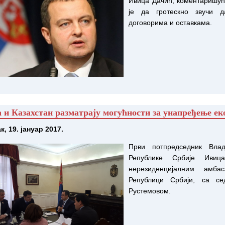
Ивица Дачић, коментаришући
је да гротескно звучи д
договорима и оставкама.
 и Казахстан разматрају могућности за унапређење е
к, 19. јануар 2017.
Први потпредседник Вла
Републике Србије Иви
нерезиденцијалним амба
Републици Србији, са с
Рустемовом.