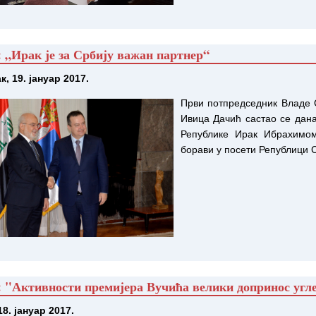
 „Ирак је за Србију важан партнер“
к, 19. јануар 2017.
Први потпредседник Владе 
Ивица Дачић састао се дан
Републике Ирак Ибрахимом
борави у посети Републици С
 "Активности премијера Вучића велики допринос угле
18. јануар 2017.