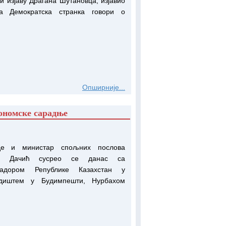
 изјаву Драгана Шутановца,‎ изјавио
а Демократска странка говори о
Опширније...
кономске сарадње
де и министар спољних послова
ца Дачић сусрео се данас са
садором Републике Казахстан у
едиштем у Будимпешти, Нурбахом