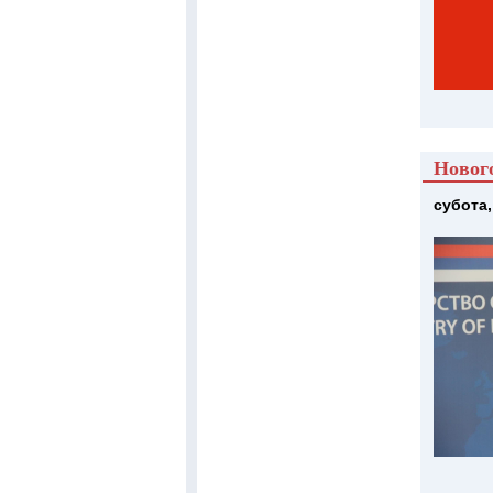
Новог
субота,