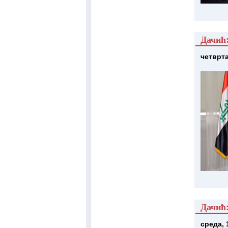
Дачић:
четврта
Дачић:
среда, 