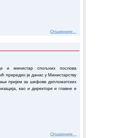
Опширније...
де и министар спољних послова
ић приредио је данас у Министарству
шњи пријем за шефове дипломатских
изација, као и директоре и главне и
Опширније...