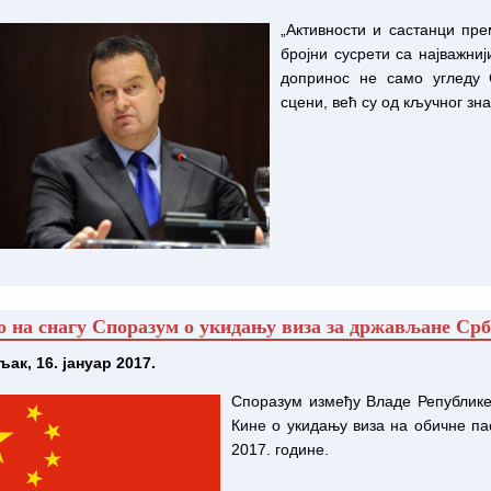
„Активности и састанци пре
бројни сусрети са најважни
допринос не само угледу 
сцени, већ су од кључног зна
 на снагу Споразум о укидању виза за држављане Срби
ак, 16. јануар 2017.
Споразум између Владе Републике
Кине о укидању виза на обичне пас
2017. године.