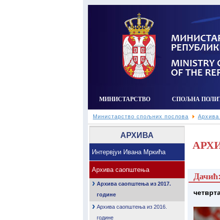
МИНИСТАРСТВО
СПОЉНА ПОЛИ
Министарство спољних послова
Архива
АРХИВА
АРХИ
Интервјуи Ивана Мркића
Архива саопштења
Дачић:
Архива саопштења из 2017.
четврта
године
Архива саопштења из 2016.
године