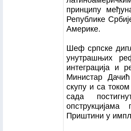
латиноамеричк
принципу међун
Републике Србиј
Америке.
Шеф српске дипл
унутрашњих ре
интеграција и р
Министар Дачић
скупу и са токо
сада постигн
опструкцијама
Приштини у импл