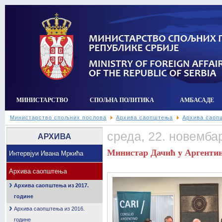
МИНИСТАРСТВО
СПОЉНА ПОЛИТИКА
АМБАСАДЕ
Министарство спољних послова
Архива саопштења
Архива саопш
среда, 22. новемба
АРХИВА
Министар Дачић у Аргентинс
Интервјуи Ивана Мркића
Архива саопштења
Архива саопштења из 2017.
године
Архива саопштења из 2016.
године