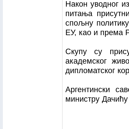
Након уводног и
питања присутни
спољну политику
ЕУ, као и према 
Скупу су прису
академског живо
дипломатског кор
Аргентински са
министру Дачићу 