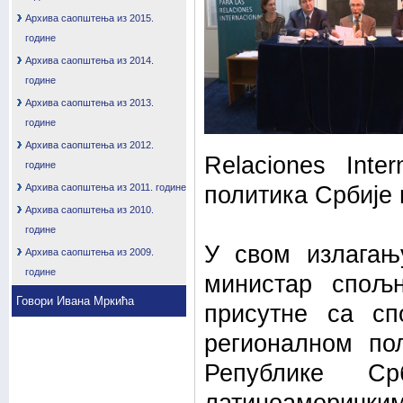
Архива саопштења из 2015.
године
Архива саопштења из 2014.
године
Архива саопштења из 2013.
године
Архива саопштења из 2012.
Relaciones Int
године
Архива саопштења из 2011. године
политика Србије 
Архива саопштења из 2010.
године
У свом излагањ
Архива саопштења из 2009.
године
министар спољ
Говори Ивана Мркића
присутне са сп
регионалном по
Републике С