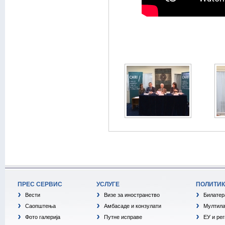
ПРЕС СЕРВИС
УСЛУГЕ
ПОЛИТИ
Вести
Визе за иностранство
Билатер
Саопштења
Амбасаде и конзулати
Мултила
Фото галерија
Путне исправе
ЕУ и ре