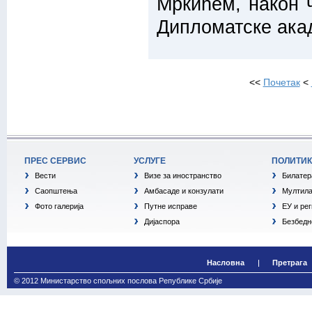
Мркићем, након 
Дипломатске ака
<<
Почетак
<
ПРЕС СЕРВИС
УСЛУГЕ
ПОЛИТИ
Вести
Визе за иностранство
Билатер
Саопштења
Амбасаде и конзулати
Мултила
Фото галерија
Путне исправе
ЕУ и ре
Дијаспора
Безбедн
Насловна
Претрага
© 2012 Министарство спољних послова Републике Србије