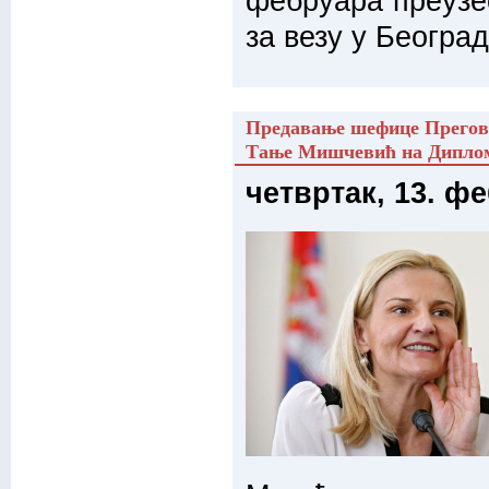
фебруара преузе
за везу у Београд
Предавање шефице Прегова
Тање Мишчевић на Диплом
четвртак, 13. ф