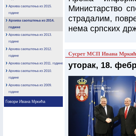
Министарство сп
Архива саопштења из 2015.
године
страдалим, повр
Архива саопштења из 2014.
нема српских др
године
Архива саопштења из 2013.
године
Архива саопштења из 2012.
Сусрет МСП Ивана Мркића
године
уторак, 18. феб
Архива саопштења из 2011. године
Архива саопштења из 2010.
године
Архива саопштења из 2009.
године
Говори Ивана Мркића