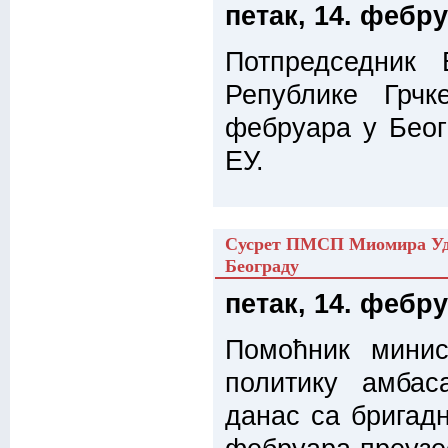
петак, 14. фебру
Потпредседник
Републике Грчк
фебруара у Беогр
ЕУ.
Сусрет ПМСП Миомира Удов
Београду
петак, 14. фебру
Помоћник минис
политику амбас
данас са бригадн