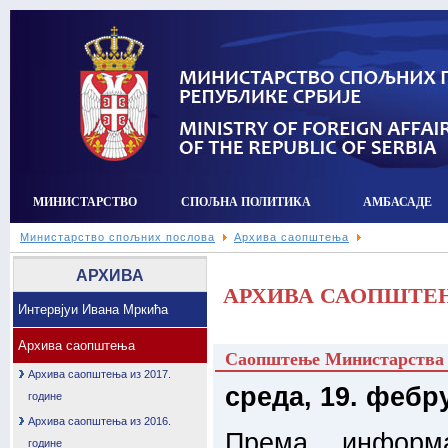
МИНИСТАРСТВО
СПОЉНА ПОЛИТИКА
АМБАСАДЕ
Министарство спољних послова
Архива саопштења
АРХИВА
АРХИВА САОПШТЕЊА
Интервјуи Ивана Мркића
Архива саопштења
Саопштење Министарства с
Архива саопштења из 2017.
среда, 19. фебр
године
Архива саопштења из 2016.
Према информа
године