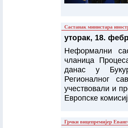
Састанак министара иност
уторак, 18. феб
Неформални сас
чланица Процес
данас у Букур
Регионалног са
учествовали и п
Европске комисиј
Грчки вицепремијер Еванге