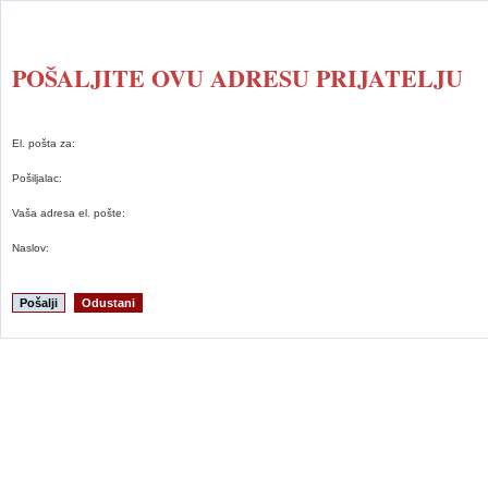
POŠALJITE OVU ADRESU PRIJATELJU
El. pošta za:
Pošiljalac:
Vaša adresa el. pošte:
Naslov:
Pošalji
Odustani