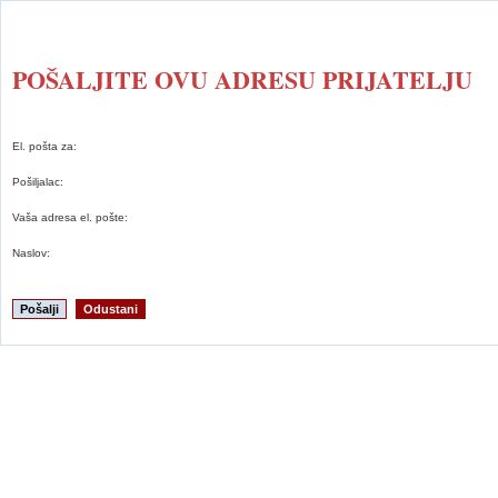
POŠALJITE OVU ADRESU PRIJATELJU
El. pošta za:
Pošiljalac:
Vaša adresa el. pošte:
Naslov:
Pošalji
Odustani