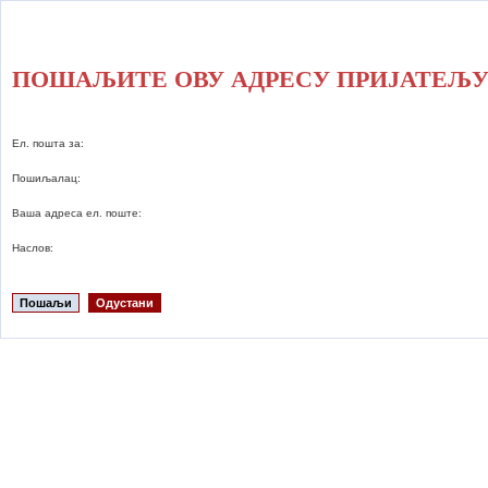
ПОШАЉИТЕ ОВУ АДРЕСУ ПРИЈАТЕЉ
Ел. пошта за:
Пошиљалац:
Ваша адреса ел. поште:
Наслов:
Пошаљи
Одустани