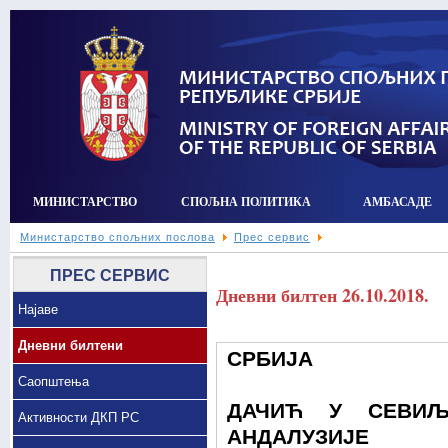
МИНИСТАРСТВО
СПОЉНА ПОЛИТИКА
АМБАСАДЕ
Министарство спољних послова
Прес сервис
ПРЕС СЕРВИС
Дневни билтен 26.10.2018.
Најаве
Дневни билтени
СРБИЈА
Саопштења
ДАЧИЋ У СЕВИ
Активности ДКП РС
АНДАЛУЗИЈЕ