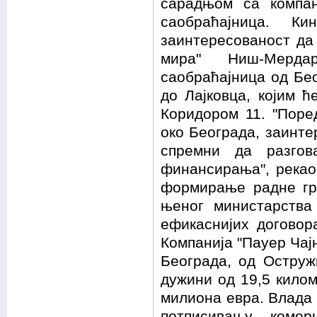
сарадњом са компан
саобраћајница. Ки
заинтересованост да
мира" Ниш-Мерда
саобраћајница од Бе
до Лајковца, којим ћ
Коридором 11. "Поре
око Београда, заинте
спремни да разгов
финансирања", рекао
формирање радне гру
њеног министарства
ефикаснијих договор
Компанија "Пауер Чај
Београда, од Оструж
дужини од 19,5 килом
милиона евра. Влада 
потписивању комер