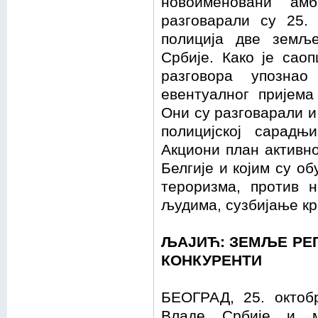
новоименовани ам
разговарали су 25.
полиција две земљ
Србије. Како је сао
разговора упознао
евентуалног пријема
Они су разговарали и
полицијској сарадњ
Акциони план активн
Белгије и којим су о
тероризма, против 
људима, сузбијање кр
ЉАЈИЋ: ЗЕМЉЕ РЕГ
КОНКУРЕНТИ
БЕОГРАД, 25. октобр
Владе Србије и м