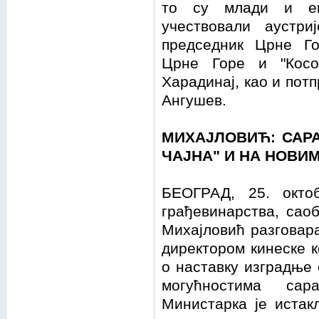
то су млади и ек
учествовали аустри
председник Црне Г
Црне Горе и "Кос
Харадинај, као и пот
Ангушев.
МИХАЈЛОВИЋ: САР
ЧАЈНА" И НА НОВИ
БЕОГРАД, 25. окто
грађевинарства, сао
Михајловић разговара
директором кинеске к
о наставку изградње 
могућностима сар
Министарка је иста