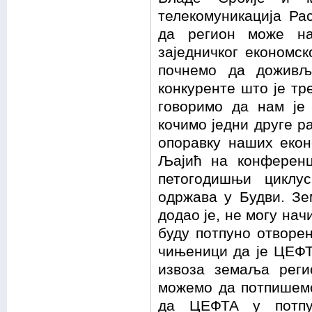
телекомуникација Ра
да регион може на
заједничког економск
почнемо да доживљ
конкуренте што је тр
говоримо да нам је
кочимо једни друге р
опоравку наших еконо
Љајић на конференц
петогодишњи циклус
одржава у Будви. З
додао је, не могу нач
буду потпуно отворен
чињеници да је ЦЕФТ
извоза земаља реги
можемо да потпишемо
да ЦЕФТА у потпу