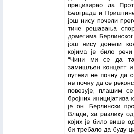
прецизирао да Про
Београда и Приштине
још нису почели прег
тиче решавања спо
дометима Берлинског
још нису донели кон
којима је било речи
"Чини ми се да та
замишљен концепт и 
путеви не почну да с
не почну да се реконс
повезује, плашим с
бројних иницијатива к
је он. Берлински пр
Владе, за разлику о
којих је било више о
би требало да буду ц