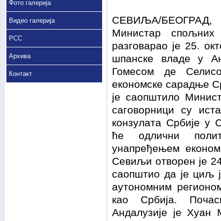
Фото галерија
СЕВИЉА/БЕОГРАД, 
Видео галерија
Министар спољних
РСС
разговарао је 25. о
Архива
шпанске владе у А
Гомесом де Селис
Контакт
економске сарадње Ср
је саопштило Минист
саговорници су ист
конзулата Србије у 
ће одлични полит
унапређењем економ
Севиљи отворен је 24
саопштио да је циљ 
аутономним регионом
као Србија. Поча
Андалузије је Хуан 