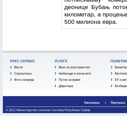
деонице Бубањ поток
километар, а процење
500 милиона евра.
ПРЕС СЕРВИС
УСЛУГЕ
ПОЛИТИ
Вести
Визе за иностранство
Билатер
Саопштења
Амбасаде и конзулати
Мултила
Фото галерија
Путне исправе
ЕУ и ре
Дијаспора
Безбедн
Насловна
Претрага
© 2012 Министарство спољних послова Републике Србије