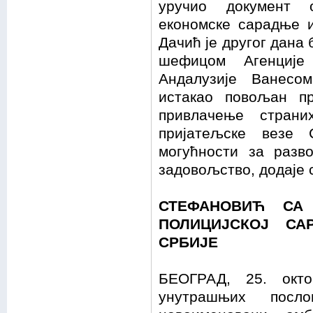
уручио документ 
економске сарадње и
Дачић је другог дана
шефицом Агенције
Андалузије Ванесо
истакао повољан п
привлачење страни
пријатељске везе 
могућности за разв
задовољство, додаје 
СТЕФАНОВИЋ СА
ПОЛИЦИЈСКОЈ СА
СРБИЈЕ
БЕОГРАД, 25. окто
унутрашњих посл