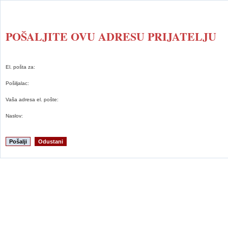
POŠALJITE OVU ADRESU PRIJATELJU
El. pošta za:
Pošiljalac:
Vaša adresa el. pošte:
Naslov:
Pošalji
Odustani